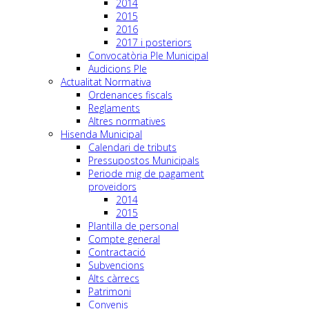
2014
2015
2016
2017 i posteriors
Convocatòria Ple Municipal
Audicions Ple
Actualitat Normativa
Ordenances fiscals
Reglaments
Altres normatives
Hisenda Municipal
Calendari de tributs
Pressupostos Municipals
Periode mig de pagament
proveidors
2014
2015
Plantilla de personal
Compte general
Contractació
Subvencions
Alts càrrecs
Patrimoni
Convenis