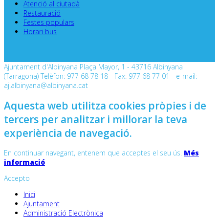
Atenció al ciutadà
Restauració
Festes populars
Horari bus
Ajuntament d'Albinyana Plaça Mayor, 1 - 43716 Albinyana
(Tarragona) Telèfon: 977 68 78 18 - Fax: 977 68 77 01 - e-mail:
aj.albinyana@albinyana.cat
Aquesta web utilitza cookies pròpies i de
tercers per analitzar i millorar la teva
experiència de navegació.
En continuar navegant, entenem que acceptes el seu ús.
Més
informació
Accepto
Inici
Ajuntament
Administració Electrònica