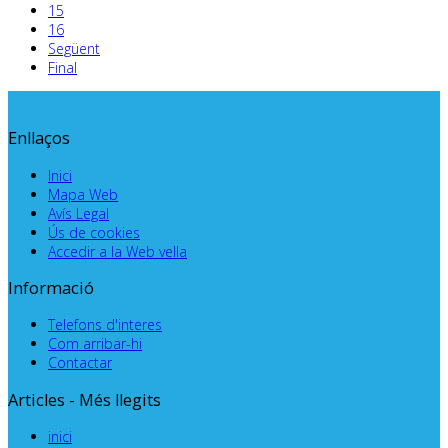
15
16
Següent
Final
Enllaços
Inici
Mapa Web
Avís Legal
Ús de cookies
Accedir a la Web vella
Informació
Telefons d'interes
Com arribar-hi
Contactar
Articles - Més llegits
inici