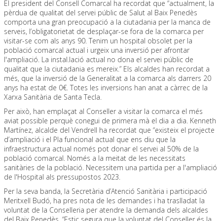
El president del Consell Comarcal ha recordat que “actualment, la
pèrdua de qualitat del servei públic de Salut al Baix Penedès
comporta una gran preocupació a la ciutadania per la manca de
serveis, l’obligatorietat de desplaçar-se fora de la comarca per
visitar-se com als anys 90. Tenim un hospital obsolet per la
població comarcal actual i urgeix una inversió per afrontar
l'ampliació. La instal.lació actual no dona el servei públic de
qualitat que la ciutadania es mereix.” Els alcaldes han recordat a
més, que la inversió de la Generalitat a la comarca als darrers 20
anys ha estat de 0€. Totes les inversions han anat a càrrec de la
Xarxa Sanitària de Santa Tecla.
Per això, han emplaçat al Conseller a visitar la comarca el més
aviat possible perquè conegui de primera mà el dia a dia. Kenneth
Martínez, alcalde del Vendrell ha recordat que “existeix el projecte
d’ampliació i el Pla funcional actual que ens diu que la
infraestructura actual només pot donar el servei al 50% de la
població comarcal. Només a la meitat de les necessitats
sanitàries de la població. Necessitem una partida per a l'ampliació
de l'Hospital als pressupostos 2023.
Per la seva banda, la Secretària d’Atenció Sanitària i participació
Meritxell Budó, ha pres nota de les demandes i ha traslladat la
voluntat de la Conselleria per atendre la demanda dels alcaldes
del Baix Penedès. “Estic segura que la voluntat del Conseller és la