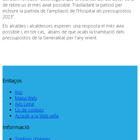
de rebre-us el més aviat possible. Traslladaré la petició per
incloure la partida de l'ampliació de l'Hospital als pressupostos
2023”.
Els alcaldes i alcaldesses esperen una resposta el més avia
possible i, en tot cas, abans de que acabi la tramitació dels
pressupostos de la Generalitat per l'any vinent.
Enllaços
Inici
Mapa Web
Avís Legal
Ús de cookies
Accedir a la Web vella
Informació
Telefons d'interes