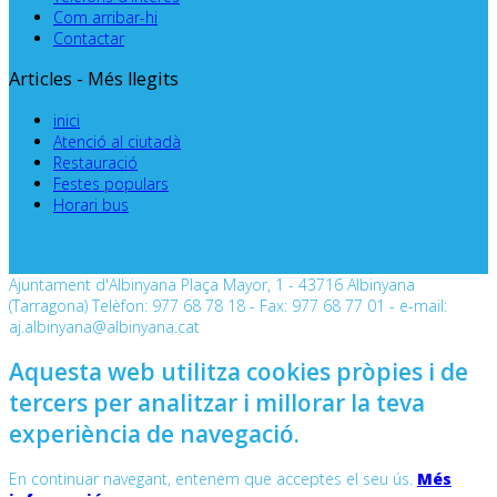
Com arribar-hi
Contactar
Articles - Més llegits
inici
Atenció al ciutadà
Restauració
Festes populars
Horari bus
Ajuntament d'Albinyana Plaça Mayor, 1 - 43716 Albinyana
(Tarragona) Telèfon: 977 68 78 18 - Fax: 977 68 77 01 - e-mail:
aj.albinyana@albinyana.cat
Aquesta web utilitza cookies pròpies i de
tercers per analitzar i millorar la teva
experiència de navegació.
En continuar navegant, entenem que acceptes el seu ús.
Més