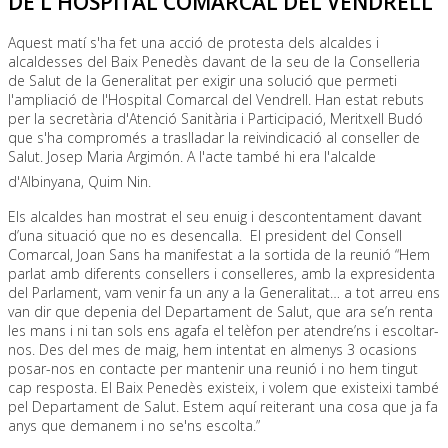
DE L'HOSPITAL COMARCAL DEL VENDRELL
Aquest matí s'ha fet una acció de protesta dels alcaldes i
alcaldesses del Baix Penedès davant de la seu de la Conselleria
de Salut de la Generalitat per exigir una solució que permeti
l'ampliació de l'Hospital Comarcal del Vendrell. Han estat rebuts
per la secretària d'Atenció Sanitària i Participació, Meritxell Budó
que s'ha compromés a traslladar la reivindicació al conseller de
Salut. Josep Maria Argimón. A l'acte també hi era l'alcalde
d'Albinyana, Quim Nin.
Els alcaldes han mostrat el seu enuig i descontentament davant
d’una situació que no es desencalla. El president del Consell
Comarcal, Joan Sans ha manifestat a la sortida de la reunió “Hem
parlat amb diferents consellers i conselleres, amb la expresidenta
del Parlament, vam venir fa un any a la Generalitat… a tot arreu ens
van dir que depenia del Departament de Salut, que ara se’n renta
les mans i ni tan sols ens agafa el telèfon per atendre’ns i escoltar-
nos. Des del mes de maig, hem intentat en almenys 3 ocasions
posar-nos en contacte per mantenir una reunió i no hem tingut
cap resposta. El Baix Penedès existeix, i volem que existeixi també
pel Departament de Salut. Estem aquí reiterant una cosa que ja fa
anys que demanem i no se'ns escolta.”