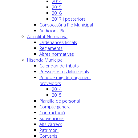
2014
2015
2016
2017 i posteriors
Convocatòria Ple Municipal
Audicions Ple
Actualitat Normativa
Ordenances fiscals
Reglaments
Altres normatives
Hisenda Municipal
Calendari de tributs
Pressupostos Municipals
Periode mig de pagament
proveidors
2014
2015
Plantilla de personal
Compte general
Contractació
Subvencions
Alts càrrecs
Patrimoni
Convenis