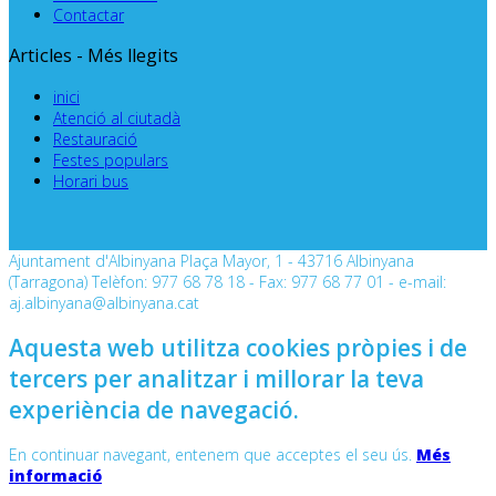
Contactar
Articles - Més llegits
inici
Atenció al ciutadà
Restauració
Festes populars
Horari bus
Ajuntament d'Albinyana Plaça Mayor, 1 - 43716 Albinyana
(Tarragona) Telèfon: 977 68 78 18 - Fax: 977 68 77 01 - e-mail:
aj.albinyana@albinyana.cat
Aquesta web utilitza cookies pròpies i de
tercers per analitzar i millorar la teva
experiència de navegació.
En continuar navegant, entenem que acceptes el seu ús.
Més
informació