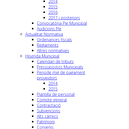
2014
2015
2016
2017 i posteriors
Convocatòria Ple Municipal
Audicions Ple
Actualitat Normativa
Ordenances fiscals
Reglaments
Altres normatives
Hisenda Municipal
Calendari de tributs
Pressupostos Municipals
Periode mig de pagament
proveidors
2014
2015
Plantilla de personal
Compte general
Contractació
Subvencions
Alts càrrecs
Patrimoni
Convenis