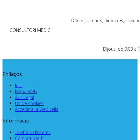
Dill
uns,
dimarts, dimecres, i diven
CONSULTORI
MÈDIC
Dijous, de 9:00 a 
Enllaços
Inici
Mapa Web
Avís Legal
Ús de cookies
Accedir a la Web vella
Informació
Telefons d'interes
Com arribar-hi