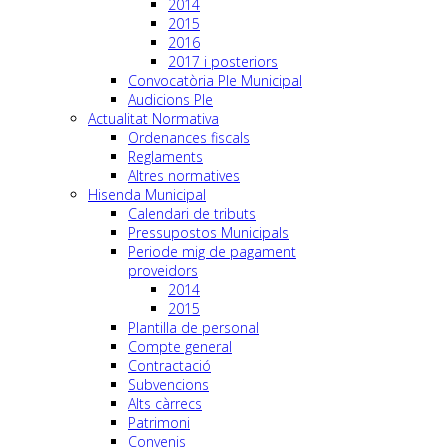
2014
2015
2016
2017 i posteriors
Convocatòria Ple Municipal
Audicions Ple
Actualitat Normativa
Ordenances fiscals
Reglaments
Altres normatives
Hisenda Municipal
Calendari de tributs
Pressupostos Municipals
Periode mig de pagament
proveidors
2014
2015
Plantilla de personal
Compte general
Contractació
Subvencions
Alts càrrecs
Patrimoni
Convenis