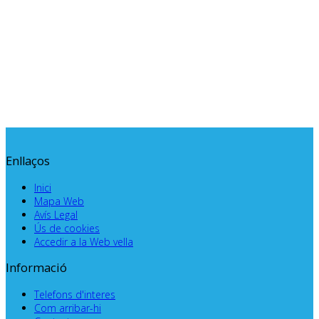
.
Enllaços
Inici
Mapa Web
Avís Legal
Ús de cookies
Accedir a la Web vella
Informació
Telefons d'interes
Com arribar-hi