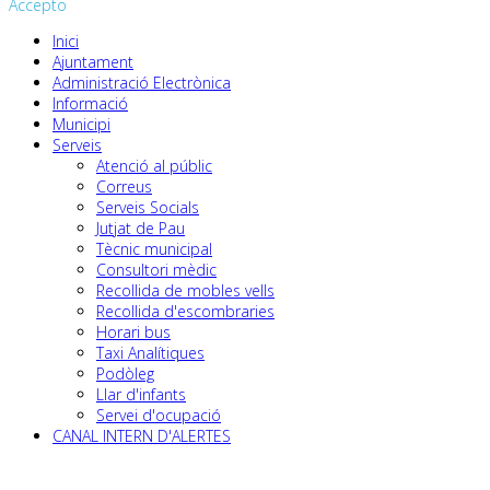
Accepto
Inici
Ajuntament
Administració Electrònica
Informació
Municipi
Serveis
Atenció al públic
Correus
Serveis Socials
Jutjat de Pau
Tècnic municipal
Consultori mèdic
Recollida de mobles vells
Recollida d'escombraries
Horari bus
Taxi Analítiques
Podòleg
Llar d'infants
Servei d'ocupació
CANAL INTERN D'ALERTES