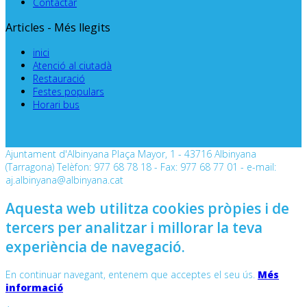
Contactar
Articles - Més llegits
inici
Atenció al ciutadà
Restauració
Festes populars
Horari bus
Ajuntament d'Albinyana Plaça Mayor, 1 - 43716 Albinyana
(Tarragona) Telèfon: 977 68 78 18 - Fax: 977 68 77 01 - e-mail:
aj.albinyana@albinyana.cat
Aquesta web utilitza cookies pròpies i de
tercers per analitzar i millorar la teva
experiència de navegació.
En continuar navegant, entenem que acceptes el seu ús.
Més
informació