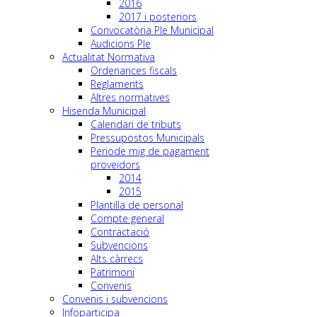
2016
2017 i posteriors
Convocatòria Ple Municipal
Audicions Ple
Actualitat Normativa
Ordenances fiscals
Reglaments
Altres normatives
Hisenda Municipal
Calendari de tributs
Pressupostos Municipals
Periode mig de pagament
proveidors
2014
2015
Plantilla de personal
Compte general
Contractació
Subvencions
Alts càrrecs
Patrimoni
Convenis
Convenis i subvencions
Infoparticipa