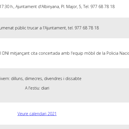
:30 h., Ajuntament d'Albinyana, Pl. Major, 5, Tel. 977 68 78 18
lumenat públic trucar a l'Ajuntament, tel. 977 68 78 18
l DNI mitjançant cita concertada amb l'equip mòbil de la Policia Naci
hivern: dilluns, dimecres, divendres i dissabte
A l'estiu: diari
Veure calendari 2021