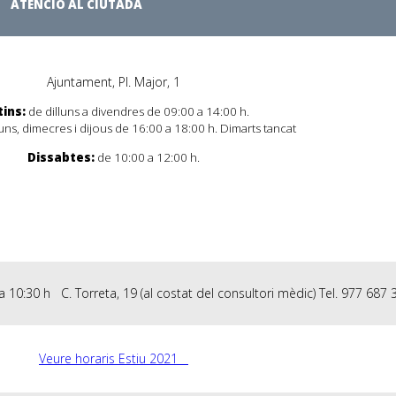
ATENCIÓ AL CIUTADÀ
Ajuntament, Pl. Major, 1
ins:
de dilluns a divendres de 09:00 a 14:00 h.
uns, dimecres i dijous de 16:00 a 18:00 h. Dimarts tancat
Dissabtes:
de 10:00 a 12:00 h.
a 10:30 h C. Torreta, 19 (al costat del consultori mèdic) Tel. 977 687 
Veure horaris Estiu 2021