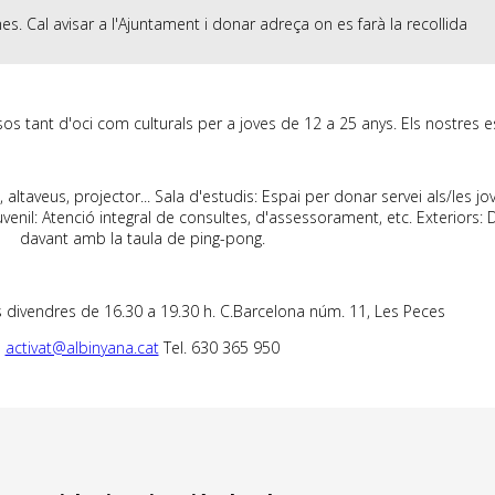
. Cal avisar a l'Ajuntament i donar adreça on es farà la recollida
sos tant d'oci com culturals per a joves de 12 a 25 anys. Els nostres e
altaveus, projector... Sala d'estudis: Espai per donar servei als/les jo
venil: Atenció integral de consultes, d'assessorament, etc. Exteriors:
davant amb la taula de ping-pong.
els divendres de 16.30 a 19.30 h. C.Barcelona núm. 11, Les Peces
activat@albinyana.cat
Tel. 630 365 950