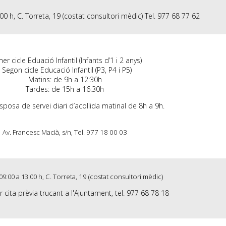
00 h, C. Torreta, 19 (costat consultori mèdic) Tel. 977 68 77 62
er cicle Eduació Infantil (Infants d’1 i 2 anys)
I Segon cicle Educació Infantil (P3, P4 i P5)
Matins: de 9h a 12:30h
Tardes: de 15h a 16:30h
isposa de servei diari d’acollida matinal de 8h a 9h.
Av. Francesc Macià, s/n
, Tel. 977 18 00 03
09:00 a 13:00 h
, C. Torreta, 19 (costat consultori mèdic)
cita prèvia trucant a l'Ajuntament, tel. 977 68 78 18