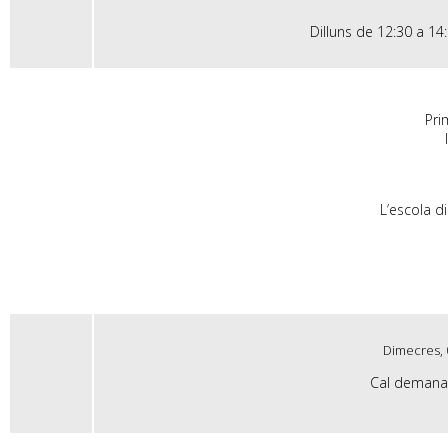
Dilluns de 12:30 a 14:
Prim
L’escola d
Dimecres, 
Cal demanar 