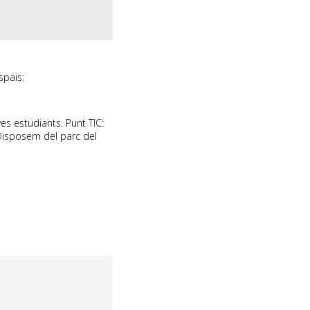
spais:
ves estudiants. Punt TIC:
 Disposem del parc del