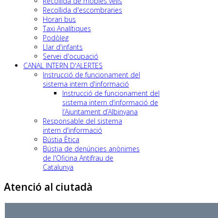
Recollida de mobles vells
Recollida d'escombraries
Horari bus
Taxi Analítiques
Podòleg
Llar d'infants
Servei d'ocupació
CANAL INTERN D'ALERTES
Instrucció de funcionament del
sistema intern d'informació
Instrucció de funcionament del
sistema intern d’informació de
l’Ajuntament d’Albinyana
Responsable del sistema
intern d'informació
Bústia Ètica
Bústia de denúncies anònimes
de l'Oficina Antifrau de
Catalunya
Atenció al ciutadà