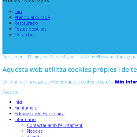
Articles - Més llegits
inici
Atenció al ciutadà
Restauració
Festes populars
Horari bus
Ajuntament d'Albinyana Plaça Mayor, 1 - 43716 Albinyana (Tarragona) 
Aquesta web utilitza cookies pròpies i de te
En continuar navegant, entenem que acceptes el seu ús.
Més info
Accepto
Inici
Ajuntament
Administració Electrònica
Informació
Contactar amb l'Ajuntament
Notícies
Agenda