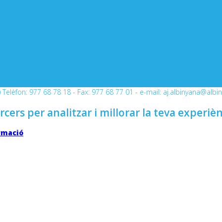
Telèfon: 977 68 78 18 - Fax: 977 68 77 01 - e-mail: aj.albinyana@albi
rcers per analitzar i millorar la teva experiè
rmació