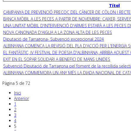
Títol
CAMPANYA DE PREVENCIÓ PRECOÇ DEL CÀNCER DE CÒLON I RECTE
BANCA MÒBIL A LES PECES A PARTIR DE NOVEMBRE: CAIXER, SERVEI
UNA UNITAT MÒBIL D'INTERVENCIÓ D'ARMES ESTARÀ A LES PECES 
NOVA CANONADA D'AIGUA A LA ZONA ALTA DE LES PECES
Diputació de Tarragona- Subvenció excepcional 2024
ALBINYANA COMENÇA LA REVISIÓ DEL PLA D'ACCIÓ PER L'ENERGIA 
EL FANTÀSTIC, IV FESTIVAL DE POESIA D'ALBINYANA, ARRIBA AQUES
EXIT EN EL SOPAR SOLIDARI A BENEFICI DE MANS UNIDES
Subvenció Diputació de Tarragona pel foment de la recollida select
ALBINYANA COMMEMORA UN ANY MÉS LA DIADA NACIONAL DE CAT
Pàgina 5 de 72
Inici
Anterior
1
2
3
4
5