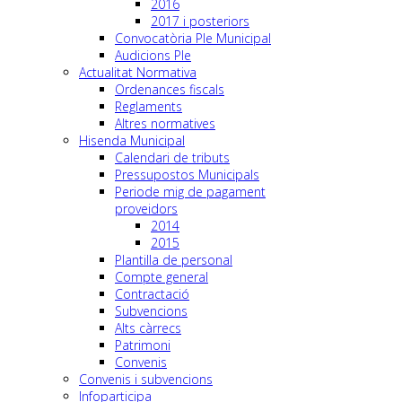
2016
2017 i posteriors
Convocatòria Ple Municipal
Audicions Ple
Actualitat Normativa
Ordenances fiscals
Reglaments
Altres normatives
Hisenda Municipal
Calendari de tributs
Pressupostos Municipals
Periode mig de pagament
proveidors
2014
2015
Plantilla de personal
Compte general
Contractació
Subvencions
Alts càrrecs
Patrimoni
Convenis
Convenis i subvencions
Infoparticipa