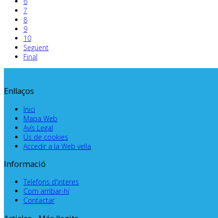
6
7
8
9
10
Següent
Final
Enllaços
Inici
Mapa Web
Avís Legal
Ús de cookies
Accedir a la Web vella
Informació
Telefons d'interes
Com arribar-hi
Contactar