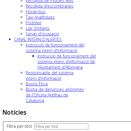
Recollida de mobles vells
Recollida d'escombraries
Horari bus
Taxi Analítiques
Podòleg
Llar d'infants
Servei d'ocupació
CANAL INTERN D'ALERTES
Instrucció de funcionament del
sistema intern d'informació
Instrucció de funcionament del
sistema intern d’informació de
l’Ajuntament d’Albinyana
Responsable del sistema
intern d'informació
Bústia Ètica
Bústia de denúncies anònimes
de l'Oficina Antifrau de
Catalunya
Notícies
Filtra per títol