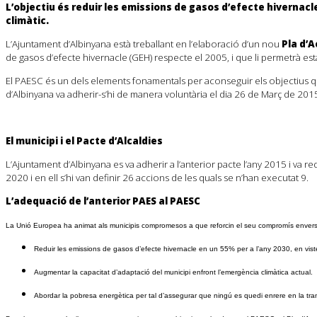
L’objectiu és reduir les emissions de gasos d’efecte hivernacle 
climàtic.
L’Ajuntament d’Albinyana està treballant en l’elaboració d’un nou
Pla d’A
de gasos d’efecte hivernacle (GEH) respecte el 2005, i que li permetrà est
El PAESC és un dels elements fonamentals per aconseguir els objectius que
d’Albinyana va adherir-s’hi de manera voluntària el dia 26 de Març de 201
El municipi i el Pacte d’Alcaldies
L’Ajuntament d’Albinyana es va adherir a l’anterior pacte l’any 2015 i va r
2020 i en ell s’hi van definir 26 accions de les quals se n’han executat 9.
L’adequació de l’anterior PAES al PAESC
La Unió Europea ha animat als municipis compromesos a que reforcin el seu compromís envers el 
Reduir les emissions de gasos d’efecte hivernacle en un 55% per a l’any 2030, en vistes
Augmentar la capacitat d’adaptació del municipi enfront l’emergència climàtica actual.
Abordar la pobresa energètica per tal d’assegurar que ningú es quedi enrere en la tran