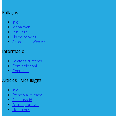
Enllaços
Inici
Mapa Web
Avís Legal
Ús de cookies
Accedir a la Web vella
Informació
Telefons d'interes
Com arribar-hi
Contactar
Articles - Més llegits
inici
Atenció al ciutadà
Restauració
Festes populars
Horari bus