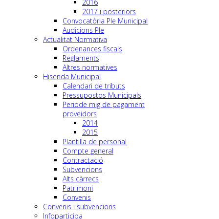
2016
2017 i posteriors
Convocatòria Ple Municipal
Audicions Ple
Actualitat Normativa
Ordenances fiscals
Reglaments
Altres normatives
Hisenda Municipal
Calendari de tributs
Pressupostos Municipals
Periode mig de pagament
proveidors
2014
2015
Plantilla de personal
Compte general
Contractació
Subvencions
Alts càrrecs
Patrimoni
Convenis
Convenis i subvencions
Infoparticipa