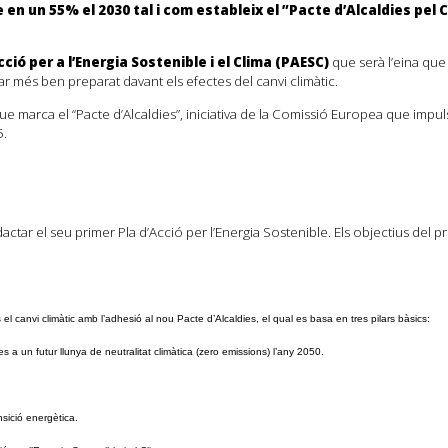
en un 55% el 2030 tal i com estableix el ”Pacte d’Alcaldies pel Cl
cció per a l’Energia Sostenible i el Clima (PAESC)
que serà l’eina que
ar més ben preparat davant els efectes del canvi climàtic.
 marca el “Pacte d’Alcaldies”, iniciativa de la Comissió Europea que impul
5.
edactar el seu primer Pla d’Acció per l’Energia Sostenible. Els objectius de
canvi climàtic amb l’adhesió al nou Pacte d’Alcaldies, el qual es basa en tres pilars bàsics:
 a un futur llunya de neutralitat climàtica (zero emissions) l’any 2050.
sició energètica.