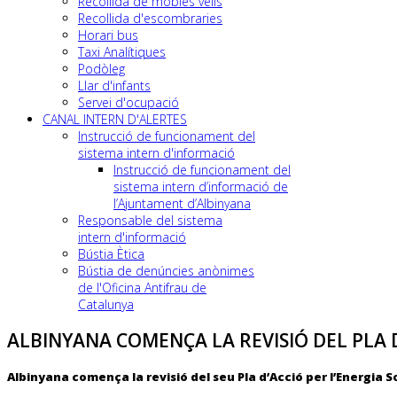
Recollida de mobles vells
Recollida d'escombraries
Horari bus
Taxi Analítiques
Podòleg
Llar d'infants
Servei d'ocupació
CANAL INTERN D'ALERTES
Instrucció de funcionament del
sistema intern d'informació
Instrucció de funcionament del
sistema intern d’informació de
l’Ajuntament d’Albinyana
Responsable del sistema
intern d'informació
Bústia Ètica
Bústia de denúncies anònimes
de l'Oficina Antifrau de
Catalunya
ALBINYANA COMENÇA LA REVISIÓ DEL PLA D
Albinyana comença la revisió del seu Pla d’Acció per l’Energia Sos