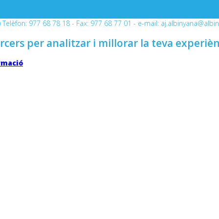
Telèfon: 977 68 78 18 - Fax: 977 68 77 01 - e-mail: aj.albinyana@albi
rcers per analitzar i millorar la teva experiè
rmació