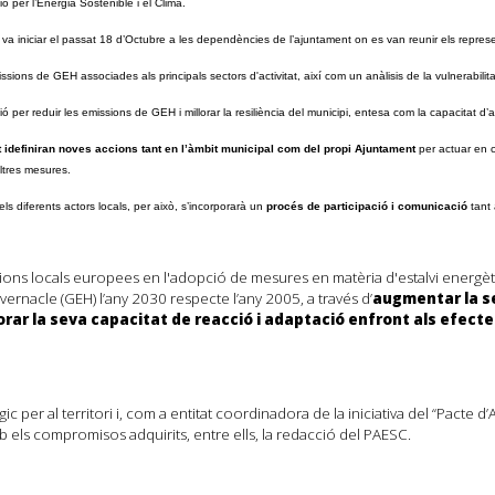
 per l’Energia Sostenible i el Clima.
s va iniciar el passat 18 d’Octubre a les dependències de l’ajuntament on es van reunir els repres
sions de GEH associades als principals sectors d'activitat, així com un anàlisis de la vulnerabilitat
uació per reduir les emissions de GEH i millorar la resiliència del municipi, entesa com la capacitat d’
 i
definiran noves accions tant en l’àmbit municipal com del propi Ajuntament
per actuar en ca
altres mesures.
ls diferents actors locals, per això, s’incorporarà un
procés de participació i comunicació
tant 
acions locals europees en l'adopció de mesures en matèria d'estalvi energèt
rnacle (GEH) l’any 2030 respecte l’any 2005, a través d’
augmentar la se
orar la seva capacitat de reacció i adaptació enfront als efecte
ic per al territori i, com a entitat coordinadora de la iniciativa del “Pacte
b els compromisos adquirits, entre ells, la redacció del PAESC.