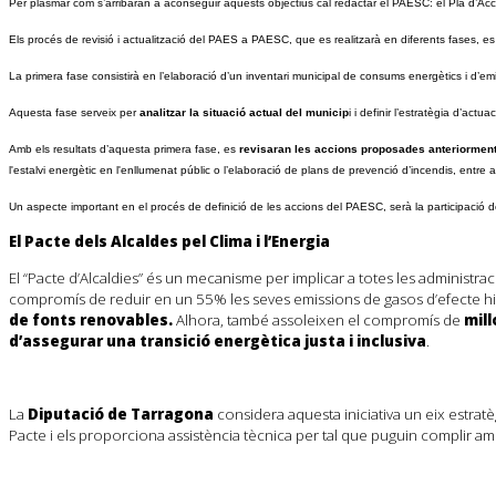
Per plasmar com s’arribaran a aconseguir aquests objectius cal redactar el PAESC: el Pla d’Acció
Els procés de revisió i actualització del PAES a PAESC, que es realitzarà en diferents fases, e
La primera fase consistirà en l’elaboració d’un inventari municipal de consums energètics i d’emis
Aquesta fase serveix per
analitzar la situació actual del municip
i i definir l’estratègia d’act
Amb els resultats d’aquesta primera fase, es
revisaran les accions proposades anteriorment
l'estalvi energètic en l'enllumenat públic o l’elaboració de plans de prevenció d’incendis, entre 
Un aspecte important en el procés de definició de les accions del PAESC, serà la participació de
El Pacte dels Alcaldes pel Clima i l’Energia
El “Pacte d’Alcaldies” és un mecanisme per implicar a totes les administr
compromís de reduir en un 55% les seves emissions de gasos d’efecte hive
de fonts renovables.
Alhora, també assoleixen el compromís de
mill
d’assegurar una transició energètica justa i inclusiva
.
La
Diputació de Tarragona
considera aquesta iniciativa un eix estratèg
Pacte i els proporciona assistència tècnica per tal que puguin complir am