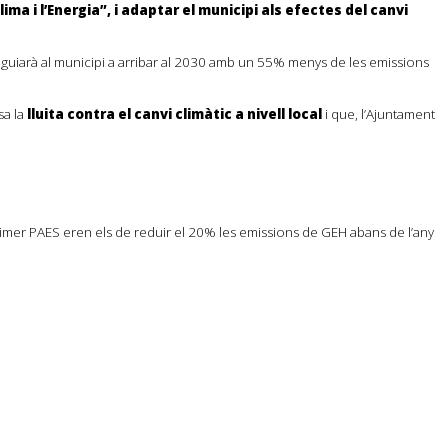
ima i l’Energia”, i adaptar el municipi als efectes del canvi
 guiarà al municipi a arribar al 2030 amb un 55% menys de les emissions
sa la
lluita contra el canvi climàtic a nivell local
i que, l’Ajuntament
l primer PAES eren els de reduir el 20% les emissions de GEH abans de l’any