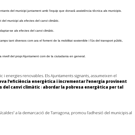
entants del municipi juntament amb l’equip que donarà assistència tècnica als municipis.
 del municipi als efectes del canvi climàtic.
adaptar-se als efectes del canvi climàtic.
mps tant diversos com ara el foment de la mobilitat sostenible i l’ús del transport públic,
a nivell del propi Ajuntament com de la ciutadania en general.
ic i energies renovables. Els Ajuntaments signants, assumeixen el
va l’eficiència energètica i incrementar l’energia provinent
s del canvi climàtic
i
abordar la pobresa energètica per tal
 d’Alcaldes” a la demarcació de Tarragona, promou l’adhesió del municipis al