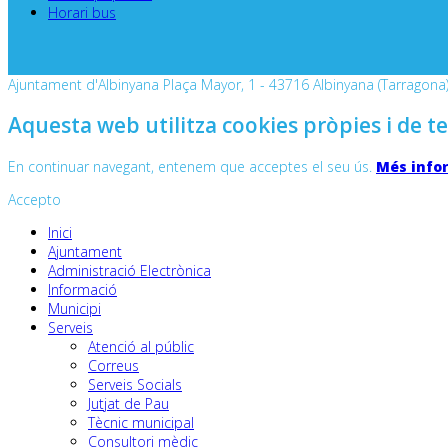
Horari bus
Ajuntament d'Albinyana Plaça Mayor, 1 - 43716 Albinyana (Tarragona) 
Aquesta web utilitza cookies pròpies i de te
En continuar navegant, entenem que acceptes el seu ús.
Més info
Accepto
Inici
Ajuntament
Administració Electrònica
Informació
Municipi
Serveis
Atenció al públic
Correus
Serveis Socials
Jutjat de Pau
Tècnic municipal
Consultori mèdic