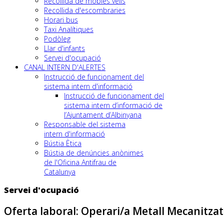
Recollida de mobles vells
Recollida d'escombraries
Horari bus
Taxi Analítiques
Podòleg
Llar d'infants
Servei d'ocupació
CANAL INTERN D'ALERTES
Instrucció de funcionament del
sistema intern d'informació
Instrucció de funcionament del
sistema intern d’informació de
l’Ajuntament d’Albinyana
Responsable del sistema
intern d'informació
Bústia Ètica
Bústia de denúncies anònimes
de l'Oficina Antifrau de
Catalunya
Servei d'ocupació
Oferta laboral: Operari/a Metall Mecanitzat 