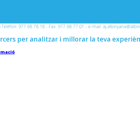
Telèfon: 977 68 78 18 - Fax: 977 68 77 01 - e-mail: aj.albinyana@albi
rcers per analitzar i millorar la teva experiè
rmació