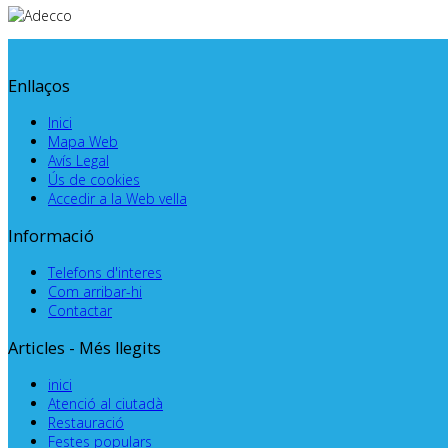
Enllaços
Inici
Mapa Web
Avís Legal
Ús de cookies
Accedir a la Web vella
Informació
Telefons d'interes
Com arribar-hi
Contactar
Articles - Més llegits
inici
Atenció al ciutadà
Restauració
Festes populars