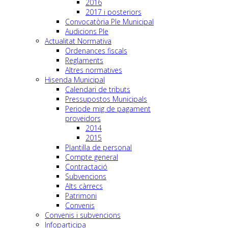
2016
2017 i posteriors
Convocatòria Ple Municipal
Audicions Ple
Actualitat Normativa
Ordenances fiscals
Reglaments
Altres normatives
Hisenda Municipal
Calendari de tributs
Pressupostos Municipals
Periode mig de pagament
proveidors
2014
2015
Plantilla de personal
Compte general
Contractació
Subvencions
Alts càrrecs
Patrimoni
Convenis
Convenis i subvencions
Infoparticipa