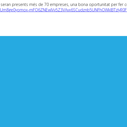
i seran presents més de 70 empreses, una bona oportunitat per fer cont
=qyMJUm8ge0yomox-mFO6ZNEwIVv5Z3VAvx6SCudznb5UNFhOWklBTzIyR0