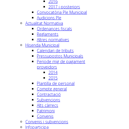
2016
2017 i posteriors
Convocatòria Ple Municipal
Audicions Ple
Actualitat Normativa
Ordenances fiscals
Reglaments
Altres normatives
Hisenda Municipal
Calendari de tributs
Pressupostos Municipals
Periode mig de pagament
proveidors
2014
2015
Plantilla de personal
Compte general
Contractació
Subvencions
Alts càrrecs
Patrimoni
Convenis
Convenis i subvencions
Infoparticipa