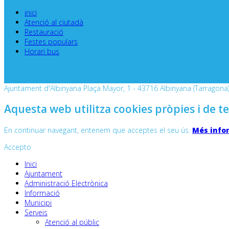
inici
Atenció al ciutadà
Restauració
Festes populars
Horari bus
Ajuntament d'Albinyana Plaça Mayor, 1 - 43716 Albinyana (Tarragona) 
Aquesta web utilitza cookies pròpies i de te
En continuar navegant, entenem que acceptes el seu ús.
Més info
Accepto
Inici
Ajuntament
Administració Electrònica
Informació
Municipi
Serveis
Atenció al públic