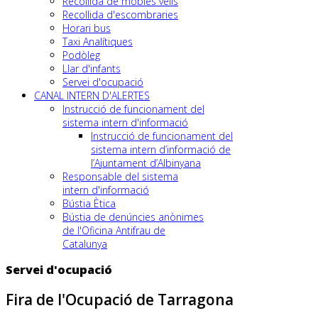
Recollida de mobles vells
Recollida d'escombraries
Horari bus
Taxi Analítiques
Podòleg
Llar d'infants
Servei d'ocupació
CANAL INTERN D'ALERTES
Instrucció de funcionament del
sistema intern d'informació
Instrucció de funcionament del
sistema intern d’informació de
l’Ajuntament d’Albinyana
Responsable del sistema
intern d'informació
Bústia Ètica
Bústia de denúncies anònimes
de l'Oficina Antifrau de
Catalunya
Servei d'ocupació
Fira de l'Ocupació de Tarragona