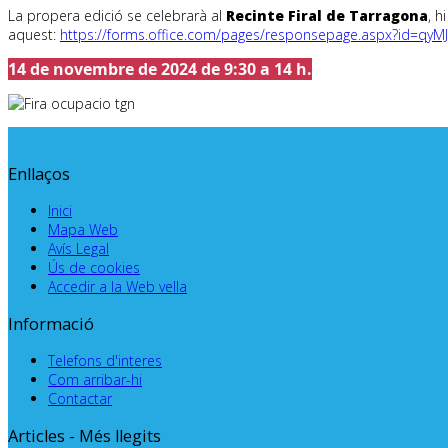
La propera edició se celebrarà al
Recinte Firal de Tarragona
, h
aquest:
https://forms.office.com/pages/responsepage.aspx?id
14 de novembre de 2024 de 9:30 a 14 h.
Enllaços
Inici
Mapa Web
Avís Legal
Ús de cookies
Accedir a la Web vella
Informació
Telefons d'interes
Com arribar-hi
Contactar
Articles - Més llegits