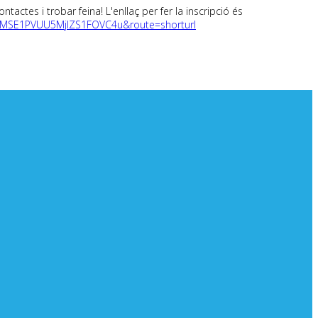
actes i trobar feina! L'enllaç per fer la inscripció és
FMSE1PVUU5MjlZS1FOVC4u&route=shorturl