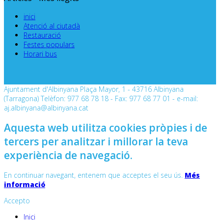
inici
Atenció al ciutadà
Restauració
Festes populars
Horari bus
Ajuntament d'Albinyana Plaça Mayor, 1 - 43716 Albinyana
(Tarragona) Telèfon: 977 68 78 18 - Fax: 977 68 77 01 - e-mail:
aj.albinyana@albinyana.cat
Aquesta web utilitza cookies pròpies i de
tercers per analitzar i millorar la teva
experiència de navegació.
En continuar navegant, entenem que acceptes el seu ús.
Més
informació
Accepto
Inici