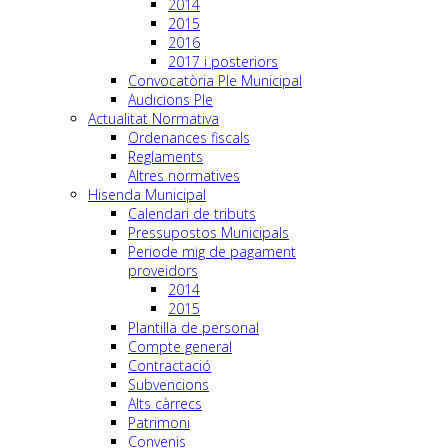
2014
2015
2016
2017 i posteriors
Convocatòria Ple Municipal
Audicions Ple
Actualitat Normativa
Ordenances fiscals
Reglaments
Altres normatives
Hisenda Municipal
Calendari de tributs
Pressupostos Municipals
Periode mig de pagament
proveidors
2014
2015
Plantilla de personal
Compte general
Contractació
Subvencions
Alts càrrecs
Patrimoni
Convenis