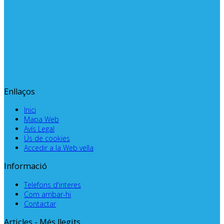
Enllaços
Inici
Mapa Web
Avís Legal
Ús de cookies
Accedir a la Web vella
Informació
Telefons d'interes
Com arribar-hi
Contactar
Articles - Més llegits