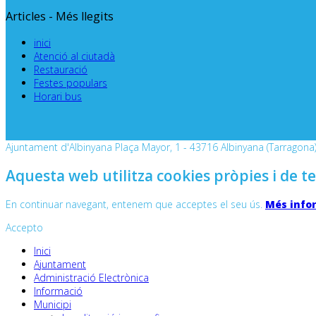
Articles - Més llegits
inici
Atenció al ciutadà
Restauració
Festes populars
Horari bus
Ajuntament d'Albinyana Plaça Mayor, 1 - 43716 Albinyana (Tarragona) 
Aquesta web utilitza cookies pròpies i de te
En continuar navegant, entenem que acceptes el seu ús.
Més info
Accepto
Inici
Ajuntament
Administració Electrònica
Informació
Municipi