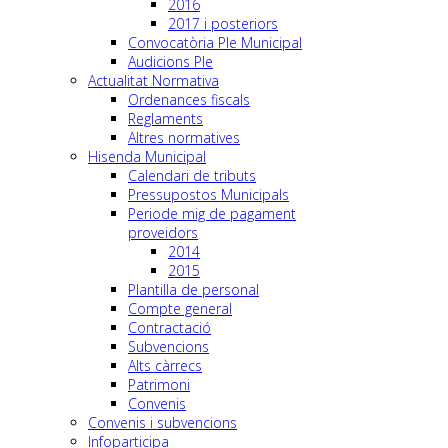
2016
2017 i posteriors
Convocatòria Ple Municipal
Audicions Ple
Actualitat Normativa
Ordenances fiscals
Reglaments
Altres normatives
Hisenda Municipal
Calendari de tributs
Pressupostos Municipals
Periode mig de pagament
proveidors
2014
2015
Plantilla de personal
Compte general
Contractació
Subvencions
Alts càrrecs
Patrimoni
Convenis
Convenis i subvencions
Infoparticipa