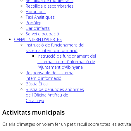
Recollida de mobles vells
Recollida d'escombraries
Horari bus
Taxi Analítiques
Podòleg
Llar d'infants
Servei d'ocupació
CANAL INTERN D'ALERTES
Instrucció de funcionament del
sistema intern d'informació
Instrucció de funcionament del
sistema intern d’informació de
l’Ajuntament d’Albinyana
Responsable del sistema
intern d'informació
Bústia Ètica
Bústia de denúncies anònimes
de l'Oficina Antifrau de
Catalunya
Activitats municipals
Galeria d'imatges on volem fer un petit recull sobre totes les activita