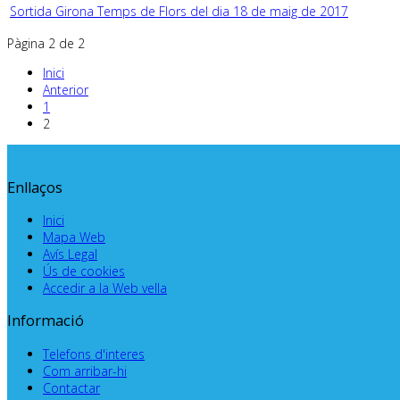
Sortida Girona Temps de Flors del dia 18 de maig de 2017
Pàgina 2 de 2
Inici
Anterior
1
2
Enllaços
Inici
Mapa Web
Avís Legal
Ús de cookies
Accedir a la Web vella
Informació
Telefons d'interes
Com arribar-hi
Contactar