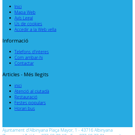
Inici
Mapa Web
Avís Legal
Ús de cookies
Accedir a la Web vella
Informació
Telefons d'interes
Com arribar-hi
Contactar
Articles - Més llegits
inici
Atenció al ciutadà
Restauració
Festes populars
Horari bus
Ajuntament d'Albinyana Plaça Mayor, 1 - 43716 Albinyana