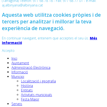
(Tarragona) Telèfon: 977 68 78 18 - Fax: 977 68 77 01 - e-mail:
aj.albinyana@albinyana.cat
Aquesta web utilitza cookies pròpies i de
tercers per analitzar i millorar la teva
experiència de navegació.
En continuar navegant, entenem que acceptes el seu ús.
Més
informació
Accepto
Inici
Ajuntament
Administració Electrònica
Informació
Municipi
Localització i geografia
Història
Entitats
Activitats municipals
Festa Major
Serveis