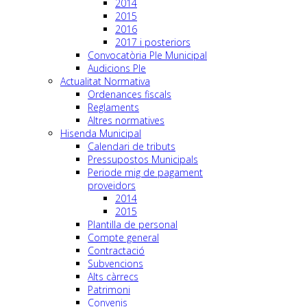
2014
2015
2016
2017 i posteriors
Convocatòria Ple Municipal
Audicions Ple
Actualitat Normativa
Ordenances fiscals
Reglaments
Altres normatives
Hisenda Municipal
Calendari de tributs
Pressupostos Municipals
Periode mig de pagament
proveidors
2014
2015
Plantilla de personal
Compte general
Contractació
Subvencions
Alts càrrecs
Patrimoni
Convenis