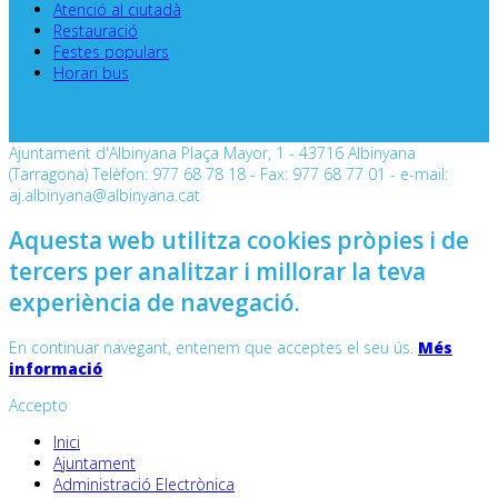
Atenció al ciutadà
Restauració
Festes populars
Horari bus
Ajuntament d'Albinyana Plaça Mayor, 1 - 43716 Albinyana
(Tarragona) Telèfon: 977 68 78 18 - Fax: 977 68 77 01 - e-mail:
aj.albinyana@albinyana.cat
Aquesta web utilitza cookies pròpies i de
tercers per analitzar i millorar la teva
experiència de navegació.
En continuar navegant, entenem que acceptes el seu ús.
Més
informació
Accepto
Inici
Ajuntament
Administració Electrònica