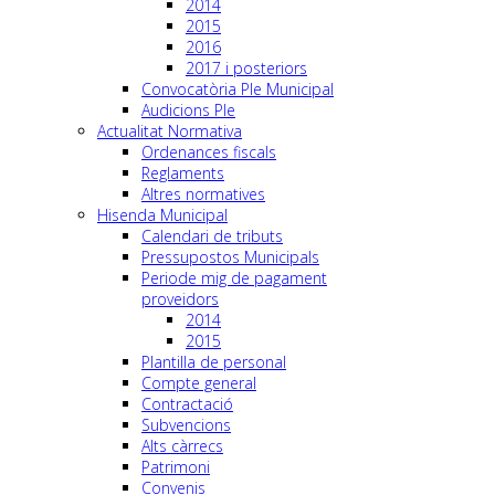
2014
2015
2016
2017 i posteriors
Convocatòria Ple Municipal
Audicions Ple
Actualitat Normativa
Ordenances fiscals
Reglaments
Altres normatives
Hisenda Municipal
Calendari de tributs
Pressupostos Municipals
Periode mig de pagament
proveidors
2014
2015
Plantilla de personal
Compte general
Contractació
Subvencions
Alts càrrecs
Patrimoni
Convenis