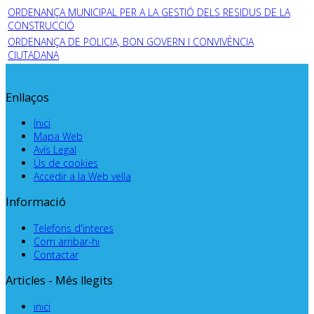
ORDENANÇA MUNICIPAL PER A LA GESTIÓ DELS RESIDUS DE LA
CONSTRUCCIÓ
ORDENANÇA DE POLICIA, BON GOVERN I CONVIVÈNCIA
CIUTADANA
Enllaços
Inici
Mapa Web
Avís Legal
Ús de cookies
Accedir a la Web vella
Informació
Telefons d'interes
Com arribar-hi
Contactar
Articles - Més llegits
inici