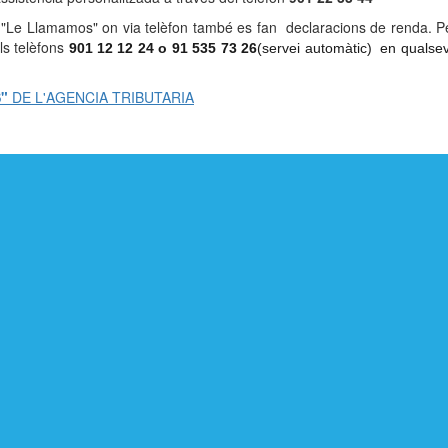
"Le Llamamos" on via telèfon també es fan declaracions de renda. Per 
als telèfons
901 12 12 24 o 91 535 73 26
(servei automàtic) en qualsev
"
DE L'AGENCIA TRIBUTARIA