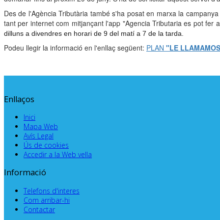
Des de l'Agència Tributària també s'ha posat en marxa la campanya 
tant per internet com mitjançant l'app "Agencia Tributaria es pot fer 
dilluns a divendres en horari de 9 del matí a 7 de la tarda.
Podeu llegir la informació en l'enllaç següent:
PLAN
"LE LLAMAMOS
Enllaços
Inici
Mapa Web
Avís Legal
Ús de cookies
Accedir a la Web vella
Informació
Telefons d'interes
Com arribar-hi
Contactar