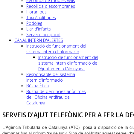
Recollida de mobles vells
Recollida d'escombraries
Horari bus
Taxi Analítiques
Podòleg
Llar d'infants
Servei d'ocupació
CANAL INTERN D'ALERTES
Instrucció de funcionament del
sistema intern d'informació
Instrucció de funcionament del
sistema intern d’informació de
l’Ajuntament d’Albinyana
Responsable del sistema
intern d'informació
Bústia Ètica
Bústia de denúncies anònimes
de l'Oficina Antifrau de
Catalunya
SERVEIS D'AJUT TELEFÒNIC PER A FER LA 
L'Agència Tributària de Catalunya (ATC) posa a disposició de la ciu
demanar fins al pròxim 29 de juny. S'ha de sol·licitar aquest servei d'