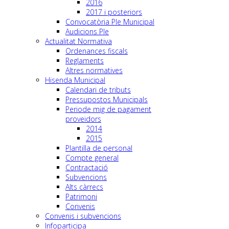
2016
2017 i posteriors
Convocatòria Ple Municipal
Audicions Ple
Actualitat Normativa
Ordenances fiscals
Reglaments
Altres normatives
Hisenda Municipal
Calendari de tributs
Pressupostos Municipals
Periode mig de pagament
proveidors
2014
2015
Plantilla de personal
Compte general
Contractació
Subvencions
Alts càrrecs
Patrimoni
Convenis
Convenis i subvencions
Infoparticipa