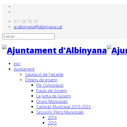
977 68 78 18
aj.albinyana@albinyana.cat
Inici
Ajuntament
Salutació de l'alcalde
Òrgans de govern
Ple Corporació
Equip de Govern
La Junta de Govern
Grups Municipals
Cartipàs Municipal 2019-2023
Sessions Plens Municipals
2014
2015