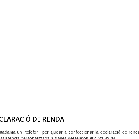
DECLARACIÓ DE RENDA
tadania un telèfon per ajudar a confeccionar la declaració de renda 
assistència personalitzada a través del telèfon
901 22 33 44