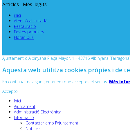
Articles - Més llegits
inici
Atenció al ciutadà
Restauració
Festes populars
Horari bus
Ajuntament d'Albinyana Plaça Mayor, 1 - 43716 Albinyana (Tarragona) 
Aquesta web utilitza cookies pròpies i de te
En continuar navegant, entenem que acceptes el seu ús.
Més info
Accepto
Inici
Ajuntament
Administració Electrònica
Informació
Contactar amb l'Ajuntament
Notícies