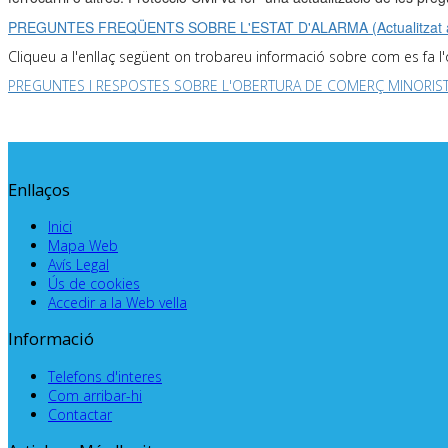
PREGUNTES FREQÜENTS SOBRE L'ESTAT D'ALARMA (Actualitzat a 
Cliqueu a l'enllaç següent on trobareu informació sobre com es fa l'
PREGUNTES I RESPOSTES SOBRE L'OBERTURA DE COMERÇ MINORIS
Enllaços
Inici
Mapa Web
Avís Legal
Ús de cookies
Accedir a la Web vella
Informació
Telefons d'interes
Com arribar-hi
Contactar