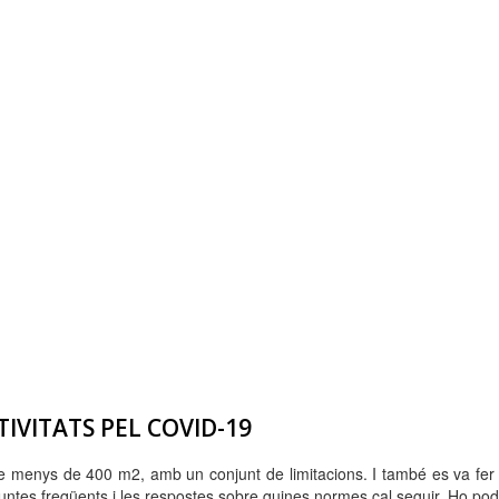
IVITATS PEL COVID-19
 de menys de 400 m2, amb un conjunt de limitacions. I també es va fer 
eguntes freqüents i les respostes sobre quines normes cal seguir. Ho pode