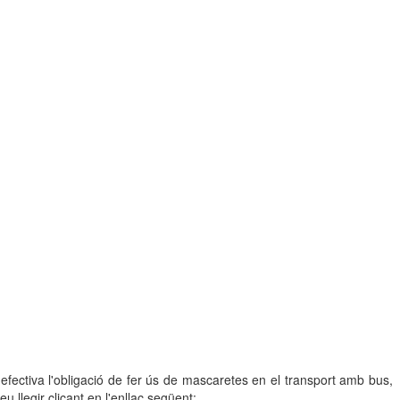
efectiva l'obligació de fer ús de mascaretes en el transport amb bus,
u llegir clicant en l'enllaç següent: