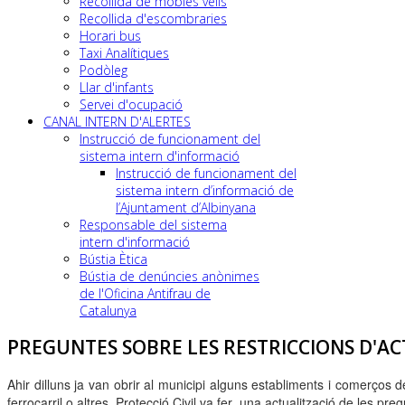
Recollida de mobles vells
Recollida d'escombraries
Horari bus
Taxi Analítiques
Podòleg
Llar d'infants
Servei d'ocupació
CANAL INTERN D'ALERTES
Instrucció de funcionament del
sistema intern d'informació
Instrucció de funcionament del
sistema intern d’informació de
l’Ajuntament d’Albinyana
Responsable del sistema
intern d'informació
Bústia Ètica
Bústia de denúncies anònimes
de l'Oficina Antifrau de
Catalunya
PREGUNTES SOBRE LES RESTRICCIONS D'ACT
Ahir dilluns ja van obrir al municipi alguns establiments i comerços
ferrocarril o altres. Protecció Civil va fer una actualització de les pr