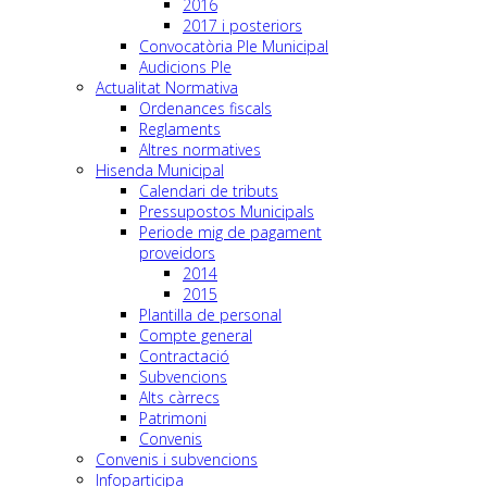
2016
2017 i posteriors
Convocatòria Ple Municipal
Audicions Ple
Actualitat Normativa
Ordenances fiscals
Reglaments
Altres normatives
Hisenda Municipal
Calendari de tributs
Pressupostos Municipals
Periode mig de pagament
proveidors
2014
2015
Plantilla de personal
Compte general
Contractació
Subvencions
Alts càrrecs
Patrimoni
Convenis
Convenis i subvencions
Infoparticipa