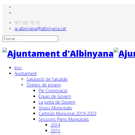
977 68 78 18
aj.albinyana@albinyana.cat
Inici
Ajuntament
Salutació de l'alcalde
Òrgans de govern
Ple Corporació
Equip de Govern
La Junta de Govern
Grups Municipals
Cartipàs Municipal 2019-2023
Sessions Plens Municipals
2014
2015