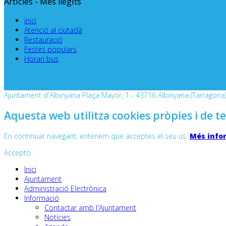
Articles - Més llegits
inici
Atenció al ciutadà
Restauració
Festes populars
Horari bus
Ajuntament d'Albinyana Plaça Mayor, 1 - 43716 Albinyana (Tarragona) 
Aquesta web utilitza cookies pròpies i de te
En continuar navegant, entenem que acceptes el seu ús.
Més info
Accepto
Inici
Ajuntament
Administració Electrònica
Informació
Contactar amb l'Ajuntament
Notícies