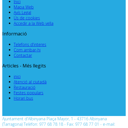
Inici
Mapa Web
Avís Legal
Ús de cookies
Accedir a la Web vella
Informació
Telefons d'interes
Com arribar-hi
Contactar
Articles - Més llegits
inici
Atenció al ciutadà
Restauració
Festes populars
Horari bus
Ajuntament d'Albinyana Plaça Mayor, 1 - 43716 Albinyana
(Tarragona) Telèfon: 977 68 78 18 - Fax: 977 68 77 01 - e-mail: