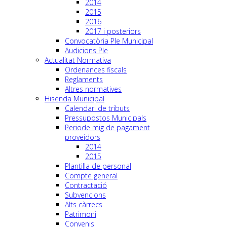
2014
2015
2016
2017 i posteriors
Convocatòria Ple Municipal
Audicions Ple
Actualitat Normativa
Ordenances fiscals
Reglaments
Altres normatives
Hisenda Municipal
Calendari de tributs
Pressupostos Municipals
Periode mig de pagament
proveidors
2014
2015
Plantilla de personal
Compte general
Contractació
Subvencions
Alts càrrecs
Patrimoni
Convenis