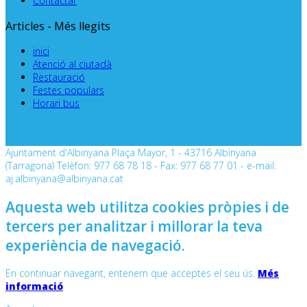
Contactar
Articles - Més llegits
inici
Atenció al ciutadà
Restauració
Festes populars
Horari bus
Ajuntament d'Albinyana Plaça Mayor, 1 - 43716 Albinyana
(Tarragona) Telèfon: 977 68 78 18 - Fax: 977 68 77 01 - e-mail:
aj.albinyana@albinyana.cat
Aquesta web utilitza cookies pròpies i de
tercers per analitzar i millorar la teva
experiència de navegació.
En continuar navegant, entenem que acceptes el seu ús.
Més
informació