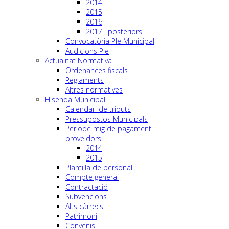
2014
2015
2016
2017 i posteriors
Convocatòria Ple Municipal
Audicions Ple
Actualitat Normativa
Ordenances fiscals
Reglaments
Altres normatives
Hisenda Municipal
Calendari de tributs
Pressupostos Municipals
Periode mig de pagament
proveidors
2014
2015
Plantilla de personal
Compte general
Contractació
Subvencions
Alts càrrecs
Patrimoni
Convenis