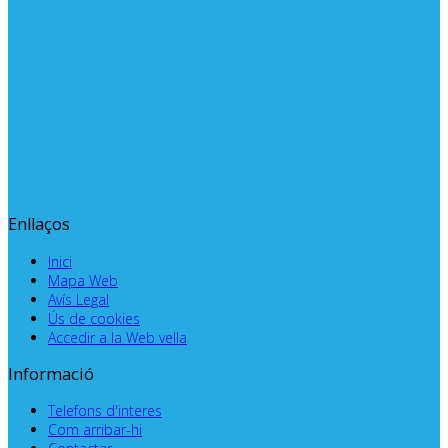
Enllaços
Inici
Mapa Web
Avís Legal
Ús de cookies
Accedir a la Web vella
Informació
Telefons d'interes
Com arribar-hi