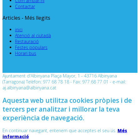
Com arribar-hi
Contactar
Articles - Més llegits
inici
Atenció al ciutadà
Restauració
Festes populars
Horari bus
Ajuntament d'Albinyana Plaça Mayor, 1 - 43716 Albinyana
(Tarragona) Telèfon: 977 68 78 18 - Fax: 977 68 77 01 - e-mail:
aj.albinyana@albinyana.cat
Aquesta web utilitza cookies pròpies i de
tercers per analitzar i millorar la teva
experiència de navegació.
En continuar navegant, entenem que acceptes el seu ús.
Més
informació