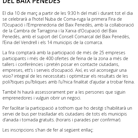
DEL BAIX PENEDÈS
El dia 10 de març a partir de les 9:30 h del matí i durant tot el dia
se celebrarà a l’hotel Nuba de Coma-ruga la primera Fira de
l’Ocupació i l’Emprenedoria del Baix Penedès, amb la col·laboració
de la Cambra de Tarragona i la Xarxa d’Ocupació del Baix
Penedès, amb el suport del Consell Comarcal del Baix Penedès,
l’Eina del Vendrell i els 14 municipis de la comarca.
La fira comptarà amb la participació de més de 25 empreses
participants i més de 400 ofertes de feina de la zona a més de
tallers i conferències i pretén posar en contacte ciutadans,
empreses, ett’s i serveis d’ocupació. Així, es vol aconseguir una
visio? integral de les necessitats i optimitzar els resultats de les
poli?tiques pu?bliques amb l’u?nica finalitat d’ajudar a trobar feina.
També hi haurà assessorament per a les persones que siguin
emprenedores i vulguin obrir un negoci.
Per facilitar la participació a tothom que ho desitgi s'habilitarà un
servei de bus per traslladar els ciutadans de tots els municipis
d’anada i tornada gratuïts. (horaris i parades per confirmar).
Les inscripcions s’han de fer al següent enllaç: