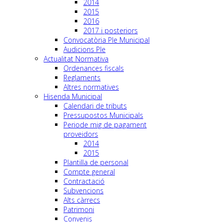
2014
2015
2016
2017 i posteriors
Convocatòria Ple Municipal
Audicions Ple
Actualitat Normativa
Ordenances fiscals
Reglaments
Altres normatives
Hisenda Municipal
Calendari de tributs
Pressupostos Municipals
Periode mig de pagament
proveidors
2014
2015
Plantilla de personal
Compte general
Contractació
Subvencions
Alts càrrecs
Patrimoni
Convenis