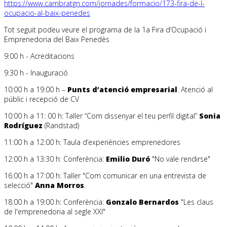
https://www.cambratgn.com/jornades/formacio/173-fira-de-l-
ocupacio-al-baix-penedes
Tot seguit podeu veure el programa de la 1a Fira d’Ocupació i
Emprenedoria del Baix Penedès
9:00 h - Acreditacions
9:30 h - Inauguració
10:00 h a 19:00 h –
Punts d’atenció empresarial
. Atenció al
públic i recepció de CV
10:00 h a 11: 00 h: Taller “Com dissenyar el teu perfil digital”
Sonia
Rodríguez
(Randstad)
11:00 h a 12:00 h: Taula d’experiències emprenedores
12:00 h a 13:30 h: Conferència:
Emilio Duró
"No vale rendirse"
16:00 h a 17:00 h: Taller "Com comunicar en una entrevista de
selecció"
Anna Morros
.
18:00 h a 19:00 h: Conferència:
Gonzalo Bernardos
"Les claus
de l'emprenedoria al segle XXI"