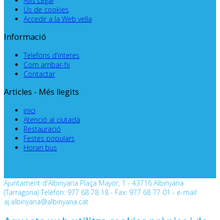
Avís Legal
Ús de cookies
Accedir a la Web vella
Informació
Telefons d'interes
Com arribar-hi
Contactar
Articles - Més llegits
inici
Atenció al ciutadà
Restauració
Festes populars
Horari bus
Ajuntament d'Albinyana Plaça Mayor, 1 - 43716 Albinyana
(Tarragona) Telèfon: 977 68 78 18 - Fax: 977 68 77 01 - e-mail:
aj.albinyana@albinyana.cat