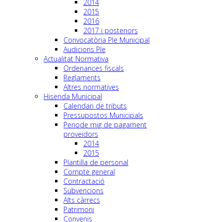
2014
2015
2016
2017 i posteriors
Convocatòria Ple Municipal
Audicions Ple
Actualitat Normativa
Ordenances fiscals
Reglaments
Altres normatives
Hisenda Municipal
Calendari de tributs
Pressupostos Municipals
Periode mig de pagament
proveidors
2014
2015
Plantilla de personal
Compte general
Contractació
Subvencions
Alts càrrecs
Patrimoni
Convenis