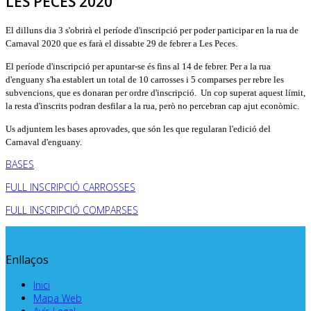
LES PECES 2020
El dilluns dia 3 s'obrirà el període d'inscripció per poder participar en la rua de
Carnaval 2020 que es farà el dissabte 29 de febrer a Les Peces.
El període d'inscripció per apuntar-se és fins al 14 de febrer. Per a la rua
d'enguany s'ha establert un total de 10 carrosses i 5 comparses per rebre les
subvencions, que es donaran per ordre d'inscripció. Un cop superat aquest límit,
la resta d'inscrits podran desfilar a la rua, però no percebran cap ajut econòmic.
Us adjuntem les bases aprovades, que són les que regularan l'edició del
Carnaval d'enguany.
BASES
FULL INSCRIPCIÓ CARROSSES
FULL INSCRIPCIÓ COMPARSES
Enllaços
Inici
Mapa Web