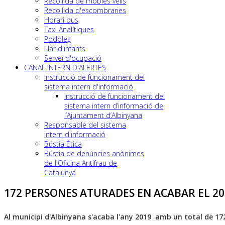
Recollida de mobles vells
Recollida d'escombraries
Horari bus
Taxi Analítiques
Podòleg
Llar d'infants
Servei d'ocupació
CANAL INTERN D'ALERTES
Instrucció de funcionament del
sistema intern d'informació
Instrucció de funcionament del
sistema intern d’informació de
l’Ajuntament d’Albinyana
Responsable del sistema
intern d'informació
Bústia Ètica
Bústia de denúncies anònimes
de l'Oficina Antifrau de
Catalunya
172 PERSONES ATURADES EN ACABAR EL 20
Al municipi d'Albinyana s'acaba l'any 2019 amb un total de 172