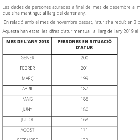
Les dades de persones aturades a final del mes de desembre al mu
que s'ha mantingut al llarg del darrer any.
En relació amb el mes de novembre passat, l’atur s’ha reduït en 3 p
Aquesta han estat les xifres d’atur mensual al llarg de l’any 2019 al 
MES DE L’ANY 2018
PERSONES EN SITUACIÓ
D’ATUR
GENER
200
FEBRER
201
MARÇ
199
ABRIL
187
MAIG
188
JUNY
180
JULIOL
168
AGOST
171