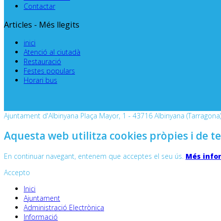
Contactar
Articles - Més llegits
inici
Atenció al ciutadà
Restauració
Festes populars
Horari bus
Ajuntament d'Albinyana Plaça Mayor, 1 - 43716 Albinyana (Tarragona) 
Aquesta web utilitza cookies pròpies i de te
En continuar navegant, entenem que acceptes el seu ús.
Més info
Accepto
Inici
Ajuntament
Administració Electrònica
Informació