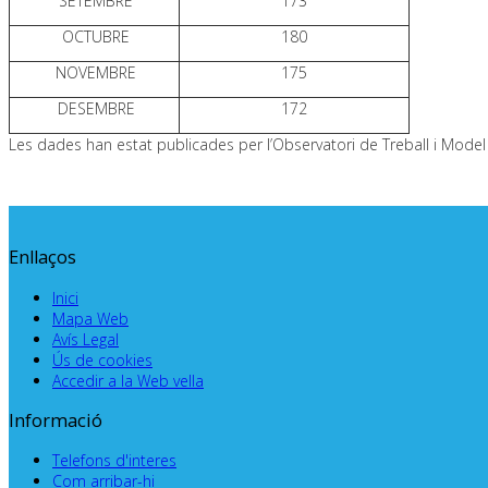
SETEMBRE
173
OCTUBRE
180
NOVEMBRE
175
DESEMBRE
172
Les dades han estat publicades per l’Observatori de Treball i Model 
Enllaços
Inici
Mapa Web
Avís Legal
Ús de cookies
Accedir a la Web vella
Informació
Telefons d'interes
Com arribar-hi