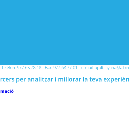
Telèfon: 977 68 78 18 - Fax: 977 68 77 01 - e-mail: aj.albinyana@albi
rcers per analitzar i millorar la teva experiè
rmació