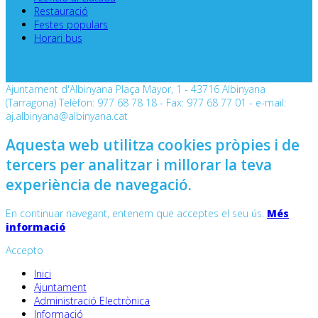
Restauració
Festes populars
Horari bus
Ajuntament d'Albinyana Plaça Mayor, 1 - 43716 Albinyana
(Tarragona) Telèfon: 977 68 78 18 - Fax: 977 68 77 01 - e-mail:
aj.albinyana@albinyana.cat
Aquesta web utilitza cookies pròpies i de
tercers per analitzar i millorar la teva
experiència de navegació.
En continuar navegant, entenem que acceptes el seu ús.
Més
informació
Accepto
Inici
Ajuntament
Administració Electrònica
Informació