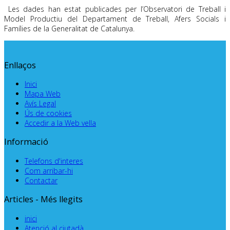
Les dades han estat publicades per l’Observatori de Treball i
Model Productiu del Departament de Treball, Afers Socials i
Famílies de la Generalitat de Catalunya.
Enllaços
Inici
Mapa Web
Avís Legal
Ús de cookies
Accedir a la Web vella
Informació
Telefons d'interes
Com arribar-hi
Contactar
Articles - Més llegits
inici
Atenció al ciutadà