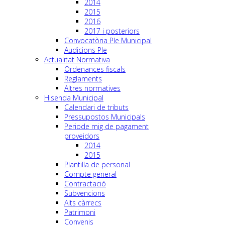
2014
2015
2016
2017 i posteriors
Convocatòria Ple Municipal
Audicions Ple
Actualitat Normativa
Ordenances fiscals
Reglaments
Altres normatives
Hisenda Municipal
Calendari de tributs
Pressupostos Municipals
Periode mig de pagament
proveidors
2014
2015
Plantilla de personal
Compte general
Contractació
Subvencions
Alts càrrecs
Patrimoni
Convenis