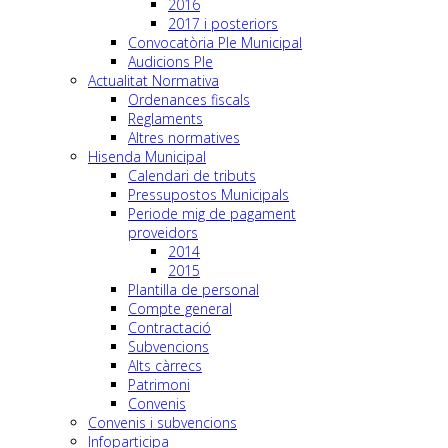
2016
2017 i posteriors
Convocatòria Ple Municipal
Audicions Ple
Actualitat Normativa
Ordenances fiscals
Reglaments
Altres normatives
Hisenda Municipal
Calendari de tributs
Pressupostos Municipals
Periode mig de pagament
proveidors
2014
2015
Plantilla de personal
Compte general
Contractació
Subvencions
Alts càrrecs
Patrimoni
Convenis
Convenis i subvencions
Infoparticipa