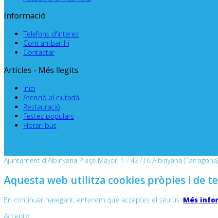
Informació
Telefons d'interes
Com arribar-hi
Contactar
Articles - Més llegits
inici
Atenció al ciutadà
Restauració
Festes populars
Horari bus
Ajuntament d'Albinyana Plaça Mayor, 1 - 43716 Albinyana (Tarragona) 
Aquesta web utilitza cookies pròpies i de te
En continuar navegant, entenem que acceptes el seu ús.
Més info
Accepto