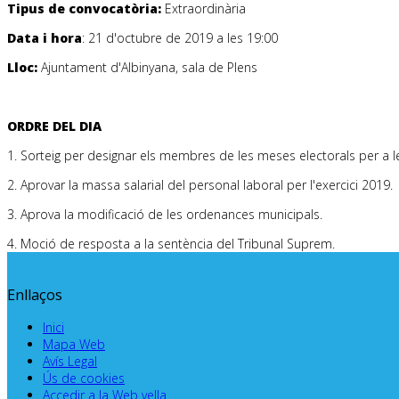
Tipus de convocatòria:
Extraordinària
Data i hora
: 21 d'octubre de 2019 a les 19:00
Lloc:
Ajuntament d'Albinyana, sala de Plens
ORDRE DEL DIA
1. Sorteig per designar els membres de les meses electorals per a 
2. Aprovar la massa salarial del personal laboral per l'exercici 2019.
3. Aprova la modificació de les ordenances municipals.
4. Moció de resposta a la sentència del Tribunal Suprem.
Enllaços
Inici
Mapa Web
Avís Legal
Ús de cookies
Accedir a la Web vella