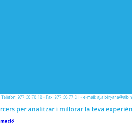
Telèfon: 977 68 78 18 - Fax: 977 68 77 01 - e-mail: aj.albinyana@albi
rcers per analitzar i millorar la teva experiè
rmació