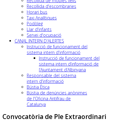
Recollida de mobles vells
Recollida d'escombraries
Horari bus
Taxi Analítiques
Podòleg
Llar d'infants
Servei d'ocupació
CANAL INTERN D'ALERTES
Instrucció de funcionament del
sistema intern d'informació
Instrucció de funcionament del
sistema intern d’informació de
l’Ajuntament d’Albinyana
Responsable del sistema
intern d'informació
Bústia Ètica
Bústia de denúncies anònimes
de l'Oficina Antifrau de
Catalunya
Convocatòria de Ple Extraordinari