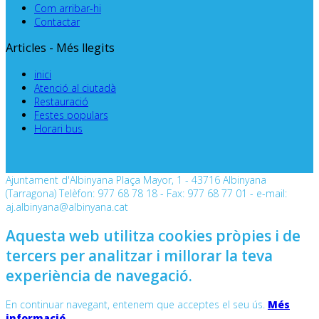
Com arribar-hi
Contactar
Articles - Més llegits
inici
Atenció al ciutadà
Restauració
Festes populars
Horari bus
Ajuntament d'Albinyana Plaça Mayor, 1 - 43716 Albinyana
(Tarragona) Telèfon: 977 68 78 18 - Fax: 977 68 77 01 - e-mail:
aj.albinyana@albinyana.cat
Aquesta web utilitza cookies pròpies i de
tercers per analitzar i millorar la teva
experiència de navegació.
En continuar navegant, entenem que acceptes el seu ús.
Més
informació