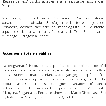
"Regaee per xics" Els dos actes es faran a la pista de l'escola Joan
Perucho.
A les Peces, el concert jove anirà a càrrec de "la Loca Histèria"
durant la nit del dissabte 31 d'agost. A les festes majors de
Bonaterra, destaca l'actuació del monologuista Edu Muntante
aquest dissabte a la nit i a la Papiola la de Txabi Franquesa el
diumenge 11 d'agost al vespre.
Actes per a tots els públics
La programació inclou actes esportius com campionats de pàde
natació o petanca, activitats adreçades als més petits com inflabl
a les piscines, animacions infantils, tobogan gegant aquàtic o fest
d'escuma, sopars populars a la fresca, cercaviles de grups de cultu
popular,castells, sardanes, xarangues, cantades d'havanere
actuacions de dj i balls amb orquestres com la Montecarlo
Albinyana, Slogan a les Peces i el show de la Macro Disco Làser Sh
by Rufino a la Papiola, o la "Supernova Quintet" a Bonaterra.