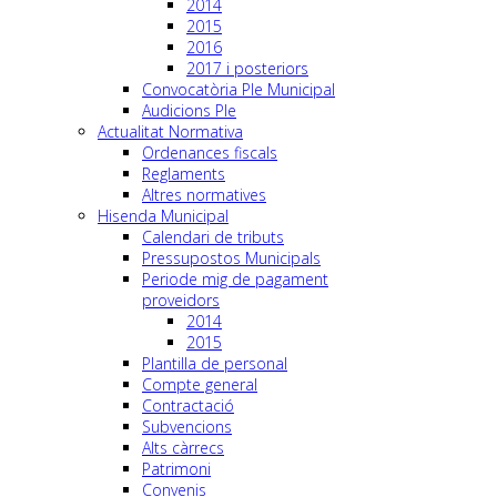
2014
2015
2016
2017 i posteriors
Convocatòria Ple Municipal
Audicions Ple
Actualitat Normativa
Ordenances fiscals
Reglaments
Altres normatives
Hisenda Municipal
Calendari de tributs
Pressupostos Municipals
Periode mig de pagament
proveidors
2014
2015
Plantilla de personal
Compte general
Contractació
Subvencions
Alts càrrecs
Patrimoni
Convenis