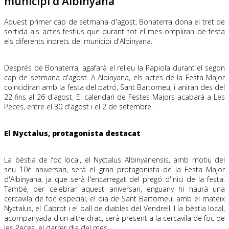
municipi d'Albinyana
Aquest primer cap de setmana d'agost, Bonaterra dona el tret de
sortida als actes festius que durant tot el mes ompliran de festa
els diferents indrets del municipi d'Albinyana.
Després de Bonaterra, agafarà el relleu la Papiola durant el segon
cap de setmana d'agost. A Albinyana, els actes de la Festa Major
coincidiran amb la festa del patró, Sant Bartomeu, i aniran des del
22 fins al 26 d'agost. El calendari de Festes Majors acabarà a Les
Peces, entre el 30 d'agost i el 2 de setembre.
El Nyctalus, protagonista destacat
La bèstia de foc local, el Nyctalus Albinyanensis, amb motiu del
seu 10è aniversari, serà el gran protagonista de la Festa Major
d'Albinyana, ja que serà l'encarregat del pregó d'inici de la festa.
També, per celebrar aquest aniversari, enguany hi haurà una
cercavila de foc especial, el dia de Sant Bartomeu, amb el mateix
Nyctalus, el Cabrot i el ball de diables del Vendrell. I la bèstia local,
acompanyada d'un altre drac, serà present a la cercavila de foc de
les Peces, el darrer dia del mes.