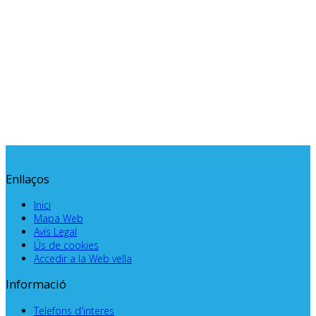
.
Enllaços
Inici
Mapa Web
Avís Legal
Ús de cookies
Accedir a la Web vella
Informació
Telefons d'interes