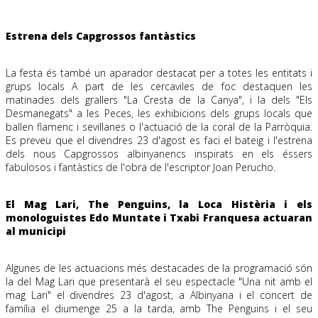
Estrena dels Capgrossos fantàstics
La festa és també un aparador destacat per a totes les entitats i
grups locals A part de les cercaviles de foc destaquen les
matinades dels grallers "La Cresta de la Canya", i la dels "Els
Desmanegats" a les Peces, les exhibicions dels grups locals que
ballen flamenc i sevillanes o l'actuació de la coral de la Parròquia.
Es preveu que el divendres 23 d'agost es faci el bateig i l'estrena
dels nous Capgrossos albinyanencs inspirats en els éssers
fabulosos i fantàstics de l'obra de l'escriptor Joan Perucho.
El Mag Lari, The Penguins, la Loca Histèria i els
monologuistes Edo Muntate i Txabi Franquesa actuaran
al municipi
Algunes de les actuacions més destacades de la programació són
la del Mag Lari que presentarà el seu espectacle "Una nit amb el
mag Lari" el divendres 23 d'agost, a Albinyana i el concert de
família el diumenge 25 a la tarda, amb The Penguins i el seu