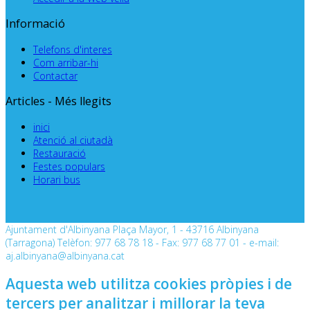
Informació
Telefons d'interes
Com arribar-hi
Contactar
Articles - Més llegits
inici
Atenció al ciutadà
Restauració
Festes populars
Horari bus
Ajuntament d'Albinyana Plaça Mayor, 1 - 43716 Albinyana
(Tarragona) Telèfon: 977 68 78 18 - Fax: 977 68 77 01 - e-mail:
aj.albinyana@albinyana.cat
Aquesta web utilitza cookies pròpies i de
tercers per analitzar i millorar la teva