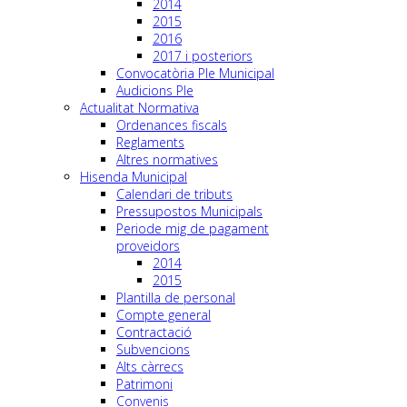
2014
2015
2016
2017 i posteriors
Convocatòria Ple Municipal
Audicions Ple
Actualitat Normativa
Ordenances fiscals
Reglaments
Altres normatives
Hisenda Municipal
Calendari de tributs
Pressupostos Municipals
Periode mig de pagament
proveidors
2014
2015
Plantilla de personal
Compte general
Contractació
Subvencions
Alts càrrecs
Patrimoni
Convenis