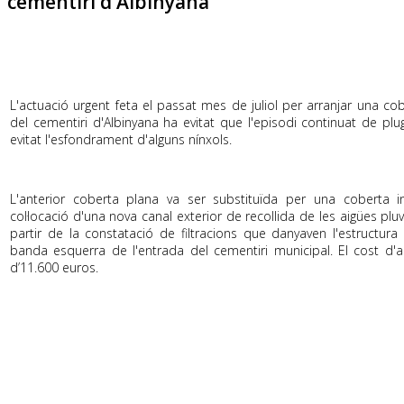
cementiri d'Albinyana
L'actuació urgent feta el passat mes de juliol per arranjar una co
del cementiri d'Albinyana ha evitat que l'episodi continuat de pl
evitat l'esfondrament d'alguns nínxols.
L'anterior coberta plana va ser substituïda per una coberta i
col·locació d'una nova canal exterior de recollida de les aigües pluvi
partir de la constatació de filtracions que danyaven l'estructura
banda esquerra de l'entrada del cementiri municipal. El cost d'
d’11.600 euros.