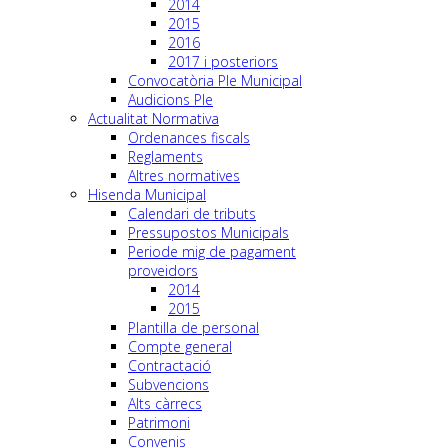
2014
2015
2016
2017 i posteriors
Convocatòria Ple Municipal
Audicions Ple
Actualitat Normativa
Ordenances fiscals
Reglaments
Altres normatives
Hisenda Municipal
Calendari de tributs
Pressupostos Municipals
Periode mig de pagament
proveidors
2014
2015
Plantilla de personal
Compte general
Contractació
Subvencions
Alts càrrecs
Patrimoni
Convenis