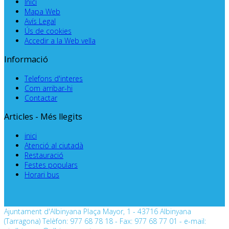
Inici
Mapa Web
Avís Legal
Ús de cookies
Accedir a la Web vella
Informació
Telefons d'interes
Com arribar-hi
Contactar
Articles - Més llegits
inici
Atenció al ciutadà
Restauració
Festes populars
Horari bus
Ajuntament d'Albinyana Plaça Mayor, 1 - 43716 Albinyana
(Tarragona) Telèfon: 977 68 78 18 - Fax: 977 68 77 01 - e-mail: