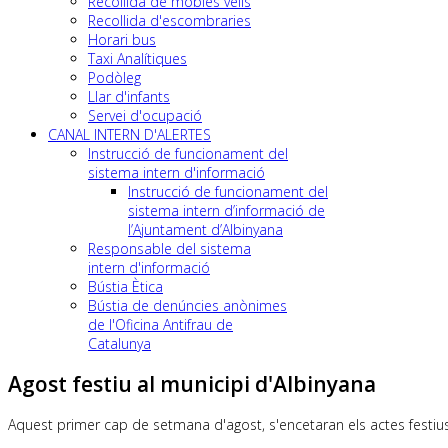
Recollida de mobles vells
Recollida d'escombraries
Horari bus
Taxi Analítiques
Podòleg
Llar d'infants
Servei d'ocupació
CANAL INTERN D'ALERTES
Instrucció de funcionament del
sistema intern d'informació
Instrucció de funcionament del
sistema intern d’informació de
l’Ajuntament d’Albinyana
Responsable del sistema
intern d'informació
Bústia Ètica
Bústia de denúncies anònimes
de l'Oficina Antifrau de
Catalunya
Agost festiu al municipi d'Albinyana
Aquest primer cap de setmana d'agost, s'encetaran els actes festius 