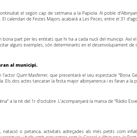
ontinuïtat el segon cap de setmana a la Papiola. Al poble d'Albinyan
t. El calendari de Festes Majors acabarà a Les Peces, entre el 31 d'ago
bona part per les entitats que hi ha a cada nucli del municipi. Així el
r citar alguns exemples, són determinants en el desenvolupament de d
ran al municipi.
l'actor Quim Masferrer, que presentarà el seu espectacle "Bona Gent
. Els dos actes tancaran la festa major albinyanenca i es faran a la p
èria" a la nit del 1r d'octubre. L'acompanyarà la marxa de "Ràdio Esv
atació o petanca, activitats adreçades als més petits com inflabl