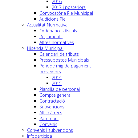
2016
2017 i posteriors
Convocatòria Ple Municipal
Audicions Ple
Actualitat Normativa
Ordenances fiscals
Reglaments
Altres normatives
Hisenda Municipal
Calendari de tributs
Pressupostos Municipals
Periode mig de pagament
proveidors
2014
2015
Plantilla de personal
Compte general
Contractació
Subvencions
Alts càrrecs
Patrimoni
Convenis
Convenis i subvencions
Infoparticipa