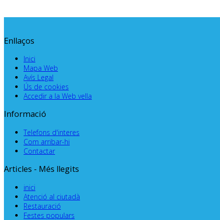
Enllaços
Inici
Mapa Web
Avís Legal
Ús de cookies
Accedir a la Web vella
Informació
Telefons d'interes
Com arribar-hi
Contactar
Articles - Més llegits
inici
Atenció al ciutadà
Restauració
Festes populars