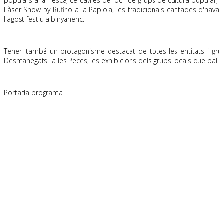
populars a la fresca, cercaviles de foc i de grups de cultura popula
Làser Show
by
Rufino
a la Papiola, les tradicionals cantades d'hava
l'agost festiu albinyanenc.
Tenen també un protagonisme destacat de totes les entitats i gru
Desmanegats" a les Peces, les exhibicions dels grups locals que ba
Portada programa