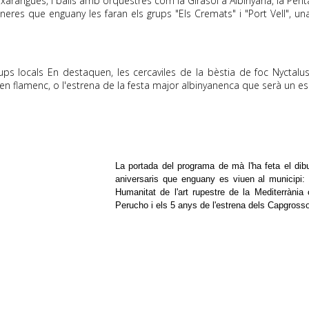
r, xarangues, i balls amb orquestres com la
Girasol
a Albinyana,
la Pen
neres que enguany les faran els grups "Els Cremats" i "Port Vell", u
ps locals En destaquen, les cercaviles de la bèstia de foc
Nyctalu
llen flamenc, o l'estrena de la festa major albinyanenca que serà un 
La portada del programa de mà l'ha feta el dibui
aniversaris que enguany es viuen al municipi:
Humanitat de l'art rupestre de la Mediterrània
Perucho
i els 5 anys de l'estrena dels Capgrosso
.
.
.
.