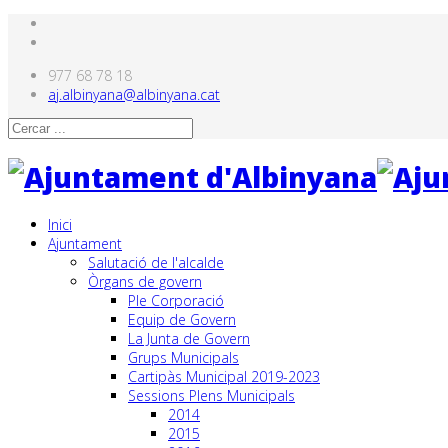
977 68 78 18
aj.albinyana@albinyana.cat
Inici
Ajuntament
Salutació de l'alcalde
Òrgans de govern
Ple Corporació
Equip de Govern
La Junta de Govern
Grups Municipals
Cartipàs Municipal 2019-2023
Sessions Plens Municipals
2014
2015