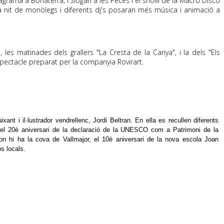
tagrama
a
Bonaterra
, l'
Slogan
a les Peces i el show de la Macro Disco
na nit de monòlegs i diferents
dj
's posaran més música i animació a
s
, les matinades dels grallers "La Cresta de la Canya", i la dels "Els
espectacle preparat per la companyia
Rovirart
.
xant i il·lustrador vendrellenc, Jordi Beltran. En ella es recullen diferents
 el 20è aniversari de la declaració de la UNESCO com a Patrimoni de la
 on hi ha la cova de Vallmajor, el 10è aniversari de la nova escola Joan
s locals.