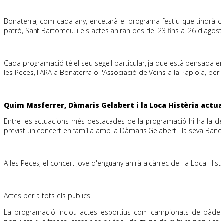
Bonaterra
, com cada any, encetarà el programa festiu que tindrà c
patró, Sant Bartomeu, i els actes aniran des del 23 fins al 26 d'agos
Cada programació té el seu segell particular, ja que està pensada en 
les Peces, l'ARA a
Bonaterra
o l'Associació de Veïns a la Papiola, pe
Quim Masferrer, Dàmaris Gelabert i la
Loca
Histèria actua
Entre les actuacions més destacades de la programació hi ha la de 
previst un concert en família amb la Dàmaris Gelabert i la seva Banda
A les Peces, el concert jove d'enguany anirà a càrrec de "la
Loca
Hist
Actes per a tots els públics.
La programació inclou actes esportius com campionats de pàdel, n