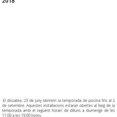
2018
.
El dissabte, 23 de juny obrirem la temporada de piscina fins al 2
de setembre.
Aquestes instal·lacions estaran obertes al llarg de la
temporada
amb el següent horari: de dilluns a diumenge de les
11.00 a les 19.00 hores.