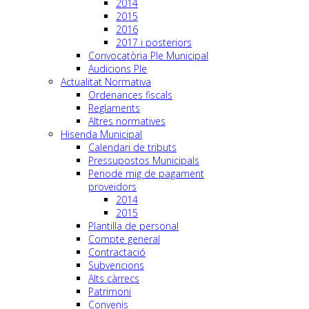
2014
2015
2016
2017 i posteriors
Convocatòria Ple Municipal
Audicions Ple
Actualitat Normativa
Ordenances fiscals
Reglaments
Altres normatives
Hisenda Municipal
Calendari de tributs
Pressupostos Municipals
Periode mig de pagament
proveidors
2014
2015
Plantilla de personal
Compte general
Contractació
Subvencions
Alts càrrecs
Patrimoni
Convenis