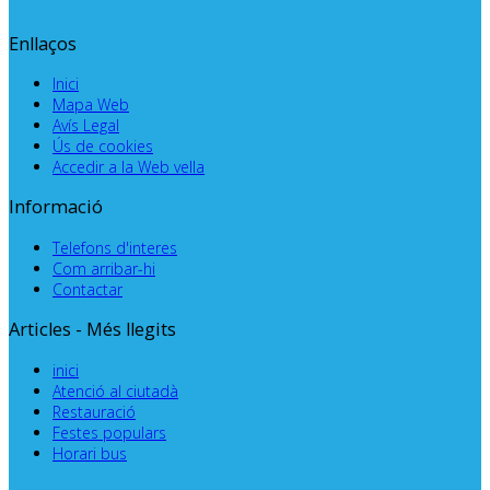
Enllaços
Inici
Mapa Web
Avís Legal
Ús de cookies
Accedir a la Web vella
Informació
Telefons d'interes
Com arribar-hi
Contactar
Articles - Més llegits
inici
Atenció al ciutadà
Restauració
Festes populars
Horari bus