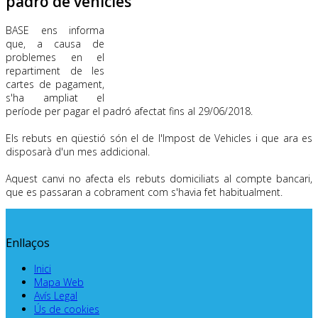
padró de vehicles
BASE ens informa
que, a causa de
problemes en el
repartiment de les
cartes de pagament,
s'ha ampliat el
període per pagar el padró afectat fins al 29/06/2018.
Els rebuts en qüestió són el de l'Impost de Vehicles i que ara es
disposarà d'un mes addicional.
Aquest canvi no afecta els rebuts domiciliats al compte bancari,
que es passaran a cobrament com s'havia fet habitualment.
Enllaços
Inici
Mapa Web
Avís Legal
Ús de cookies