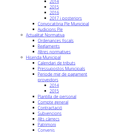
2014
2015
2016
2017 i posteriors
Convocatòria Ple Municipal
Audicions Ple
Actualitat Normativa
Ordenances fiscals
Reglaments
Altres normatives
Hisenda Municipal
Calendari de tributs
Pressupostos Municipals
Periode mig de pagament
proveidors
2014
2015
Plantilla de personal
Compte general
Contractació
Subvencions
Alts càrrecs
Patrimoni
Convenis