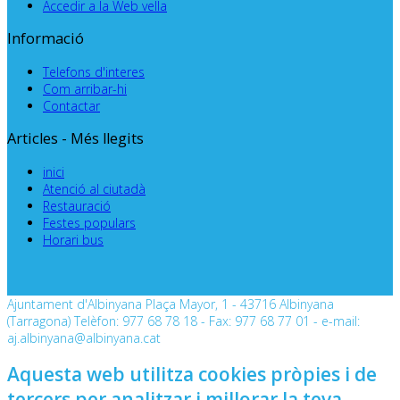
Accedir a la Web vella
Informació
Telefons d'interes
Com arribar-hi
Contactar
Articles - Més llegits
inici
Atenció al ciutadà
Restauració
Festes populars
Horari bus
Ajuntament d'Albinyana Plaça Mayor, 1 - 43716 Albinyana
(Tarragona) Telèfon: 977 68 78 18 - Fax: 977 68 77 01 - e-mail:
aj.albinyana@albinyana.cat
Aquesta web utilitza cookies pròpies i de
tercers per analitzar i millorar la teva