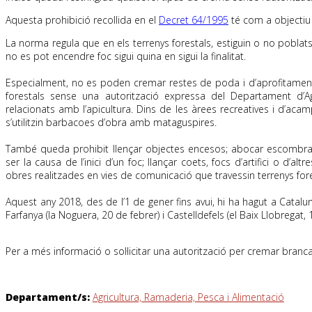
Aquesta prohibició recollida en el
Decret 64/1995
té com a objectiu 
La norma regula que en els terrenys forestals, estiguin o no poblats
no es pot encendre foc sigui quina en sigui la finalitat.
Especialment, no es poden cremar restes de poda i d’aprofitaments
forestals sense una autorització expressa del Departament d’Ag
relacionats amb l’apicultura. Dins de les àrees recreatives i d’aca
s’utilitzin barbacoes d’obra amb mataguspires.
També queda prohibit llençar objectes encesos; abocar escombrari
ser la causa de l’inici d’un foc; llançar coets, focs d’artifici o d’al
obres realitzades en vies de comunicació que travessin terrenys fore
Aquest any 2018, des de l’1 de gener fins avui, hi ha hagut a Catal
Farfanya (la Noguera, 20 de febrer) i Castelldefels (el Baix Llobregat, 
Per a més informació o sol·licitar una autorització per cremar branc
Departament/s:
Agricultura, Ramaderia, Pesca i Alimentació