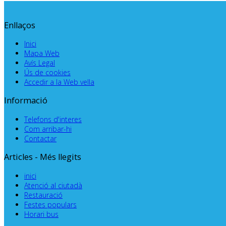
Enllaços
Inici
Mapa Web
Avís Legal
Ús de cookies
Accedir a la Web vella
Informació
Telefons d'interes
Com arribar-hi
Contactar
Articles - Més llegits
inici
Atenció al ciutadà
Restauració
Festes populars
Horari bus