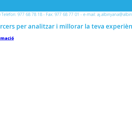
Telèfon: 977 68 78 18 - Fax: 977 68 77 01 - e-mail: aj.albinyana@albi
rcers per analitzar i millorar la teva experiè
rmació