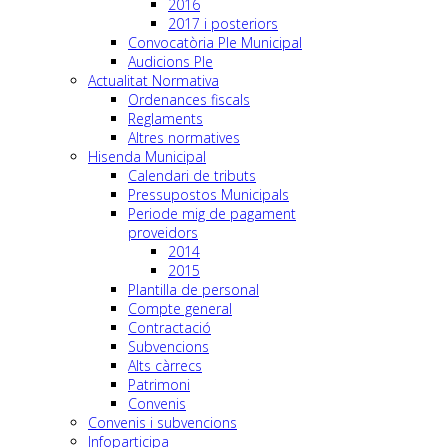
2016
2017 i posteriors
Convocatòria Ple Municipal
Audicions Ple
Actualitat Normativa
Ordenances fiscals
Reglaments
Altres normatives
Hisenda Municipal
Calendari de tributs
Pressupostos Municipals
Periode mig de pagament
proveidors
2014
2015
Plantilla de personal
Compte general
Contractació
Subvencions
Alts càrrecs
Patrimoni
Convenis
Convenis i subvencions
Infoparticipa