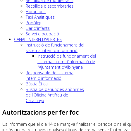
Recollida de mobles vells
Recollida d'escombraries
Horari bus
Taxi Analítiques
Podòleg
Llar d'infants
Servei d'ocupació
CANAL INTERN D'ALERTES
Instrucció de funcionament del
sistema intern d'informació
Instrucció de funcionament del
sistema intern d’informació de
l’Ajuntament d’Albinyana
Responsable del sistema
intern d'informació
Bústia Ètica
Bústia de denúncies anònimes
de l'Oficina Antifrau de
Catalunya
Autoritzacions per fer foc
Us informem que el dia 14 de març va finalitzar el període dins el qu
inclòs queda restringida qualsevol tipus de crema sense l’autoritzac