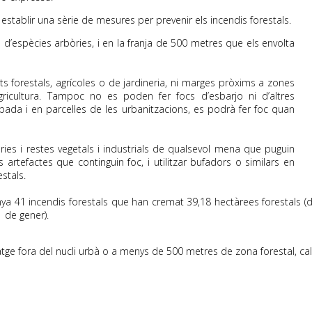
establir una sèrie de mesures per prevenir els incendis forestals.
 d’espècies arbòries, i en la franja de 500 metres que els envolta
 forestals, agrícoles o de jardineria, ni marges pròxims a zones
ricultura. Tampoc no es poden fer focs d’esbarjo ni d’altres
mpada i en parcel·les de les urbanitzacions, es podrà fer foc quan
es i restes vegetals i industrials de qualsevol mena que puguin
tres artefactes que continguin foc, i utilitzar bufadors o similars en
stals.
unya 41 incendis forestals que han cremat 39,18 hectàrees forestals (
1 de gener).
atge fora del nucli urbà o a menys de 500 metres de zona forestal, cal