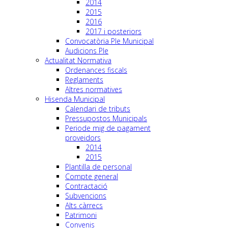
2014
2015
2016
2017 i posteriors
Convocatòria Ple Municipal
Audicions Ple
Actualitat Normativa
Ordenances fiscals
Reglaments
Altres normatives
Hisenda Municipal
Calendari de tributs
Pressupostos Municipals
Periode mig de pagament
proveidors
2014
2015
Plantilla de personal
Compte general
Contractació
Subvencions
Alts càrrecs
Patrimoni
Convenis