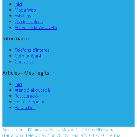
Inici
Mapa Web
Avís Legal
Ús de cookies
Accedir a la Web vella
Informació
Telefons d'interes
Com arribar-hi
Contactar
Articles - Més llegits
inici
Atenció al ciutadà
Restauració
Festes populars
Horari bus
Ajuntament d'Albinyana Plaça Mayor, 1 - 43716 Albinyana
(Tarragona) Telèfon: 977 68 78 18 - Fax: 977 68 77 01 - e-mail: