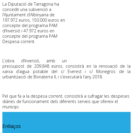
La Diputació de Tarragona ha
concedit una subvenció a
l’Ajuntament d’Albinyana de
197.972 euros, 150.000 euros en
concepte del programa PAM
d’Inversió i 47.972 euros en
concepte del programa PAM
Despesa corrent.
L’obra d’Inversió, amb un
pressupost de 209.848 euros, consistirà en la renovació de la
xarxa d’aigua potable del c/ Everest i c/ Monegros de la
urbanització de Bonaterra II, i s'executarà l’any 2018.
Pel que fa a la despesa corrent, consistirà a sufragar les despeses
diàries de funcionament dels diferents serveis que ofereix el
municipi.
Enllaços