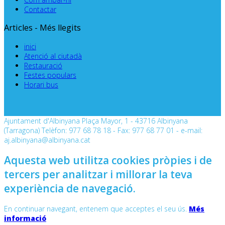
Contactar
Articles - Més llegits
inici
Atenció al ciutadà
Restauració
Festes populars
Horari bus
Ajuntament d'Albinyana Plaça Mayor, 1 - 43716 Albinyana
(Tarragona) Telèfon: 977 68 78 18 - Fax: 977 68 77 01 - e-mail:
aj.albinyana@albinyana.cat
Aquesta web utilitza cookies pròpies i de
tercers per analitzar i millorar la teva
experiència de navegació.
En continuar navegant, entenem que acceptes el seu ús.
Més
informació