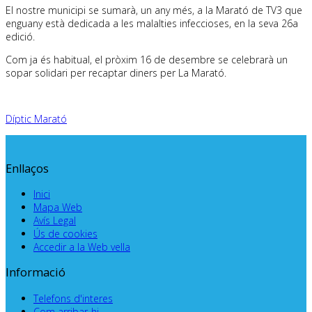
El nostre municipi se sumarà, un any més, a la Marató de TV3 que
enguany està dedicada a les malalties infeccioses, en la seva 26a
edició.
Com ja és habitual, el pròxim 16 de desembre se celebrarà un
sopar solidari per recaptar diners per La Marató.
Díptic Marató
Enllaços
Inici
Mapa Web
Avís Legal
Ús de cookies
Accedir a la Web vella
Informació
Telefons d'interes
Com arribar-hi