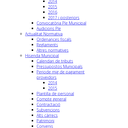
2014
2015
2016
2017 i posteriors
Convocatòria Ple Municipal
Audicions Ple
Actualitat Normativa
Ordenances fiscals
Reglaments
Altres normatives
Hisenda Municipal
Calendari de tributs
Pressupostos Municipals
Periode mig de pagament
proveidors
2014
2015
Plantilla de personal
Compte general
Contractació
Subvencions
Alts càrrecs
Patrimoni
Convenis