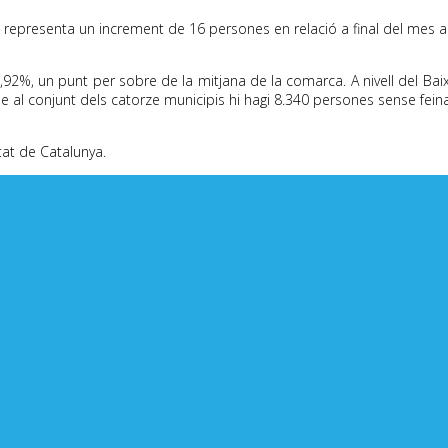
e representa un increment de 16 persones en relació a final del mes an
18,92%, un punt per sobre de la mitjana de la comarca.
A nivell de
l Bai
e al conjunt dels catorze municipis hi hagi 8.340 persones sense feina
tat de Catalunya.