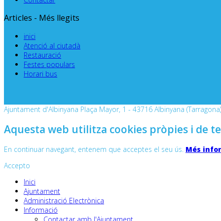
Articles - Més llegits
inici
Atenció al ciutadà
Restauració
Festes populars
Horari bus
Ajuntament d'Albinyana Plaça Mayor, 1 - 43716 Albinyana (Tarragona) 
Aquesta web utilitza cookies pròpies i de te
En continuar navegant, entenem que acceptes el seu ús.
Més info
Accepto
Inici
Ajuntament
Administració Electrònica
Informació
Contactar amb l'Ajuntament