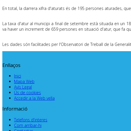
En total, la darrera xifra d'aturats és de 195 persones aturades, qu
La taxa d'atur al municipi a final de setembre està situada en un 
va haver un increment de 659 persones en situació d'atur, que fa qu
Les dades són facilitades per l'Observatori de Treball de la Generali
Enllaços
Inici
Mapa Web
Avís Legal
Ús de cookies
Accedir a la Web vella
Informació
Telefons d'interes
Com arribar-hi
Contactar