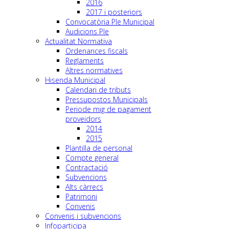
2016
2017 i posteriors
Convocatòria Ple Municipal
Audicions Ple
Actualitat Normativa
Ordenances fiscals
Reglaments
Altres normatives
Hisenda Municipal
Calendari de tributs
Pressupostos Municipals
Periode mig de pagament
proveidors
2014
2015
Plantilla de personal
Compte general
Contractació
Subvencions
Alts càrrecs
Patrimoni
Convenis
Convenis i subvencions
Infoparticipa