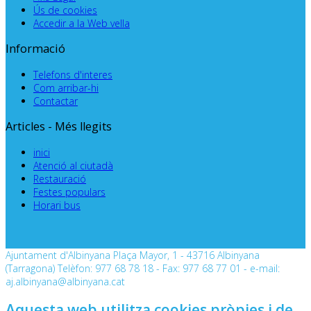
Ús de cookies
Accedir a la Web vella
Informació
Telefons d'interes
Com arribar-hi
Contactar
Articles - Més llegits
inici
Atenció al ciutadà
Restauració
Festes populars
Horari bus
Ajuntament d'Albinyana Plaça Mayor, 1 - 43716 Albinyana
(Tarragona) Telèfon: 977 68 78 18 - Fax: 977 68 77 01 - e-mail:
aj.albinyana@albinyana.cat
Aquesta web utilitza cookies pròpies i de