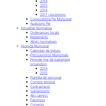
2014
2015
2016
2017 i posteriors
Convocatòria Ple Municipal
Audicions Ple
Actualitat Normativa
Ordenances fiscals
Reglaments
Altres normatives
Hisenda Municipal
Calendari de tributs
Pressupostos Municipals
Periode mig de pagament
proveidors
2014
2015
Plantilla de personal
Compte general
Contractació
Subvencions
Alts càrrecs
Patrimoni
Convenis