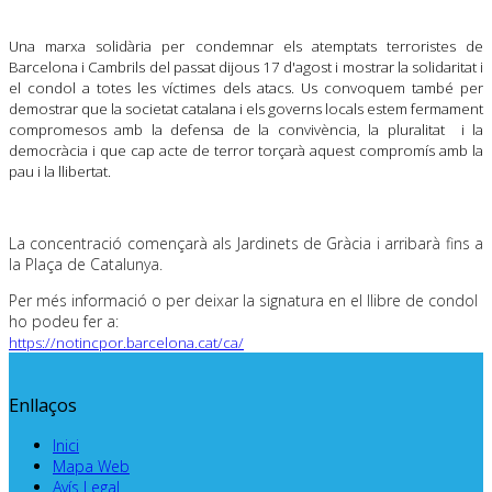
Una marxa solidària per condemnar els atemptats terroristes de
Barcelona i Cambrils del passat dijous 17 d'agost i mostrar la solidaritat i
el condol a totes les víctimes dels atacs. Us convoquem també per
demostrar que la societat catalana i els governs locals estem fermament
compromesos amb la defensa de la convivència, la pluralitat i la
democràcia i que cap acte de terror torçarà aquest compromís amb la
pau i la llibertat.
La concentració començarà als Jardinets de Gràcia i arribarà fins a
la Plaça de Catalunya.
Per més informació o per deixar la signatura en el llibre de condol
ho podeu fer a:
https://notincpor.barcelona.cat/ca/
Enllaços
Inici
Mapa Web
Avís Legal