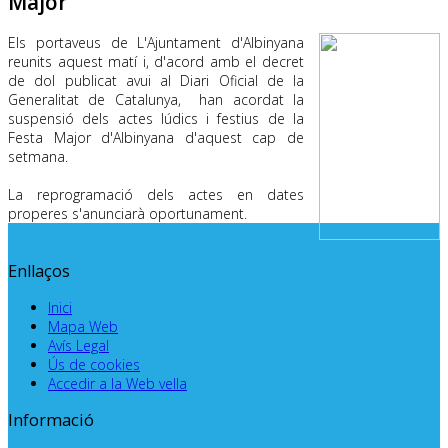
Major
Els portaveus de L'Ajuntament d'Albinyana
reunits aquest matí i, d'acord amb el decret
de dol publicat avui al Diari Oficial de la
Generalitat de Catalunya, han acordat la
suspensió dels actes lúdics i festius de la
Festa Major d'Albinyana d'aquest cap de
setmana.
La reprogramació dels actes en dates
properes s'anunciarà oportunament.
Enllaços
Inici
Mapa Web
Avís Legal
Ús de cookies
Accedir a la Web vella
Informació