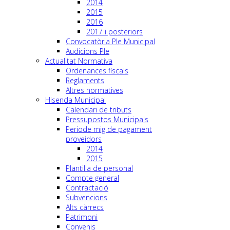
2014
2015
2016
2017 i posteriors
Convocatòria Ple Municipal
Audicions Ple
Actualitat Normativa
Ordenances fiscals
Reglaments
Altres normatives
Hisenda Municipal
Calendari de tributs
Pressupostos Municipals
Periode mig de pagament
proveidors
2014
2015
Plantilla de personal
Compte general
Contractació
Subvencions
Alts càrrecs
Patrimoni
Convenis