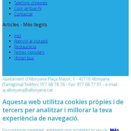
Telefons d'interes
Com arribar-hi
Contactar
Articles - Més llegits
inici
Atenció al ciutadà
Restauració
Festes populars
Horari bus
Ajuntament d'Albinyana Plaça Mayor, 1 - 43716 Albinyana
(Tarragona) Telèfon: 977 68 78 18 - Fax: 977 68 77 01 - e-mail:
aj.albinyana@albinyana.cat
Aquesta web utilitza cookies pròpies i de
tercers per analitzar i millorar la teva
experiència de navegació.
En continuar navegant, entenem que acceptes el seu ús.
Més