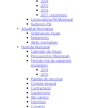
2014
2015
2016
2017 i posteriors
Convocatòria Ple Municipal
Audicions Ple
Actualitat Normativa
Ordenances fiscals
Reglaments
Altres normatives
Hisenda Municipal
Calendari de tributs
Pressupostos Municipals
Periode mig de pagament
proveidors
2014
2015
Plantilla de personal
Compte general
Contractació
Subvencions
Alts càrrecs
Patrimoni
Convenis