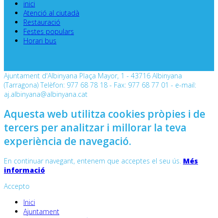
inici
Atenció al ciutadà
Restauració
Festes populars
Horari bus
Ajuntament d'Albinyana Plaça Mayor, 1 - 43716 Albinyana
(Tarragona) Telèfon: 977 68 78 18 - Fax: 977 68 77 01 - e-mail:
aj.albinyana@albinyana.cat
Aquesta web utilitza cookies pròpies i de
tercers per analitzar i millorar la teva
experiència de navegació.
En continuar navegant, entenem que acceptes el seu ús.
Més
informació
Accepto
Inici
Ajuntament