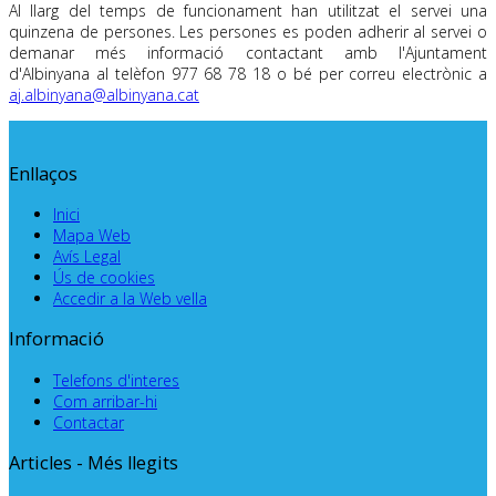
Al llarg del temps de funcionament han utilitzat el servei una
quinzena de persones. Les persones es poden adherir al servei o
demanar més informació contactant amb l'Ajuntament
d'Albinyana al telèfon 977 68 78 18 o bé per correu electrònic a
aj.albinyana@albinyana.cat
Enllaços
Inici
Mapa Web
Avís Legal
Ús de cookies
Accedir a la Web vella
Informació
Telefons d'interes
Com arribar-hi
Contactar
Articles - Més llegits