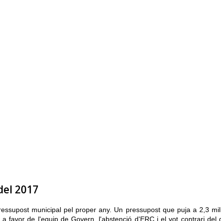
del 2017
pressupost municipal pel proper any. Un pressupost que puja a 2,3 mil
a favor de l'equip de Govern, l'abstenció d'ERC i el vot contrari del 