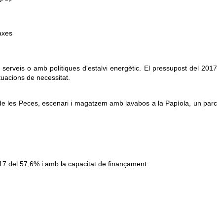
axes
erveis o amb polítiques d'estalvi energètic. El pressupost del 2017
tuacions de necessitat.
s de les Peces, escenari i magatzem amb lavabos a la Papìola, un parc
017 del 57,6% i amb la capacitat de finançament.