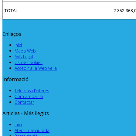
TOTAL
2.352.368,
Enllaços
Inici
Mapa Web
Avís Legal
Ús de cookies
Accedir a la Web vella
Informació
Telefons d'interes
Com arribar-hi
Contactar
Articles - Més llegits
inici
Atenció al ciutadà