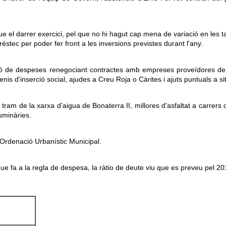
ue el darrer exercici, pel que no hi hagut cap mena de variació en les t
stec per poder fer front a les inversions previstes durant l'any.
cció de despeses renegociant contractes amb empreses proveïdores de s
nis d'inserció social, ajudes a Creu Roja o Càrites i ajuts puntuals a si
 tram de la xarxa d'aigua de Bonaterra II, millores d'asfaltat a carrer
uminàries.
'Ordenació Urbanístic Municipal.
que fa a la regla de despesa, la ràtio de deute viu que es preveu pel 2