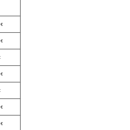
 €
 €
€
 €
€
 €
 €