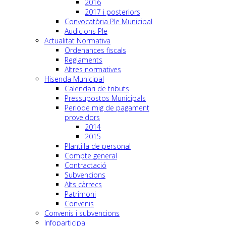
2016
2017 i posteriors
Convocatòria Ple Municipal
Audicions Ple
Actualitat Normativa
Ordenances fiscals
Reglaments
Altres normatives
Hisenda Municipal
Calendari de tributs
Pressupostos Municipals
Periode mig de pagament
proveidors
2014
2015
Plantilla de personal
Compte general
Contractació
Subvencions
Alts càrrecs
Patrimoni
Convenis
Convenis i subvencions
Infoparticipa