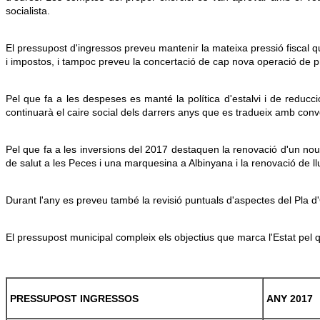
socialista.
El pressupost d'ingressos preveu mantenir la mateixa pressió fiscal q
i impostos, i tampoc preveu la concertació de cap nova operació de pré
Pel que fa a les despeses es manté la política d'estalvi i de redu
continuarà el caire social dels darrers anys que es tradueix amb conve
Pel que fa a les inversions del 2017 destaquen la renovació d'un nou
de salut a les Peces i una marquesina a Albinyana i la renovació de ll
Durant l'any es preveu també la revisió puntuals d'aspectes del Pla d
El pressupost municipal compleix els objectius que marca l'Estat pel 
PRESSUPOST INGRESSOS
ANY 2017