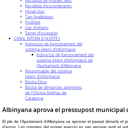
Recollida de mobles vells
Recollida d'escombraries
Horari bus
Taxi Analítiques
Podòleg
Llar d'infants
Servei d'ocupació
CANAL INTERN D'ALERTES
Instrucció de funcionament del
sistema intern d'informació
Instrucció de funcionament del
sistema intern d’informació de
l’Ajuntament d’Albinyana
Responsable del sistema
intern d'informació
Bústia Ètica
Bústia de denúncies anònimes
de l'Oficina Antifrau de
Catalunya
Albinyana aprova el pressupost municipal 
El ple de l'Ajuntament d'Albinyana va aprovar el passat dimarts el 
d'euros. Les comptes del proper exercici es van aprovar amb el vot 