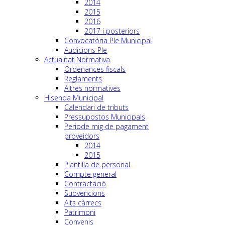
2014
2015
2016
2017 i posteriors
Convocatòria Ple Municipal
Audicions Ple
Actualitat Normativa
Ordenances fiscals
Reglaments
Altres normatives
Hisenda Municipal
Calendari de tributs
Pressupostos Municipals
Periode mig de pagament
proveidors
2014
2015
Plantilla de personal
Compte general
Contractació
Subvencions
Alts càrrecs
Patrimoni
Convenis