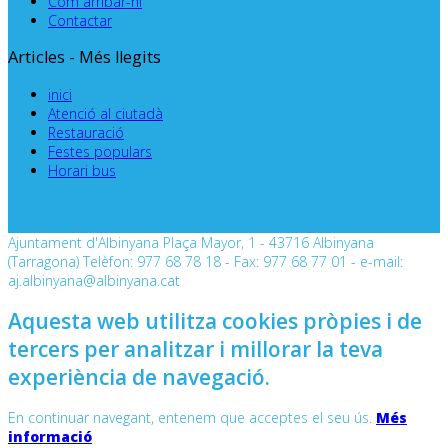
Com arribar-hi
Contactar
Articles - Més llegits
inici
Atenció al ciutadà
Restauració
Festes populars
Horari bus
Ajuntament d'Albinyana Plaça Mayor, 1 - 43716 Albinyana
(Tarragona) Telèfon: 977 68 78 18 - Fax: 977 68 77 01 - e-mail:
aj.albinyana@albinyana.cat
Aquesta web utilitza cookies pròpies i de
tercers per analitzar i millorar la teva
experiència de navegació.
En continuar navegant, entenem que acceptes el seu ús.
Més
informació