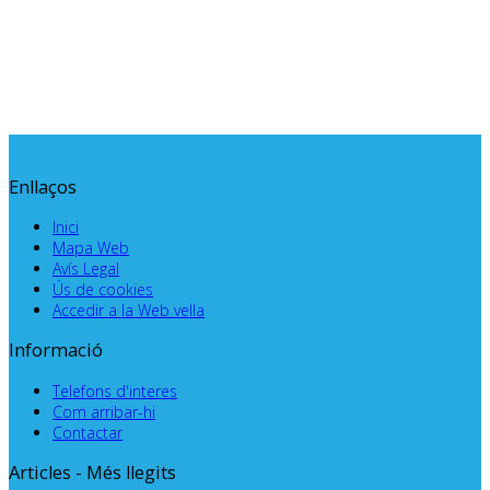
Enllaços
Inici
Mapa Web
Avís Legal
Ús de cookies
Accedir a la Web vella
Informació
Telefons d'interes
Com arribar-hi
Contactar
Articles - Més llegits