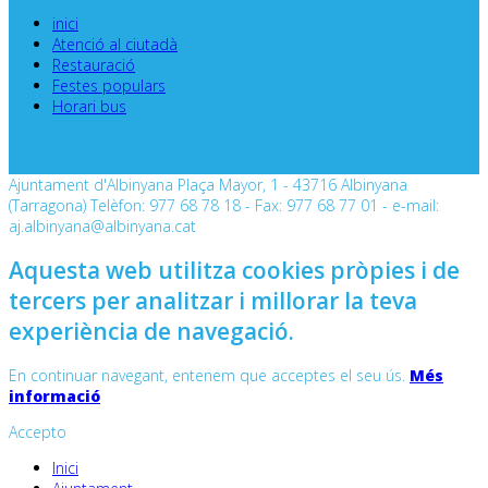
inici
Atenció al ciutadà
Restauració
Festes populars
Horari bus
Ajuntament d'Albinyana Plaça Mayor, 1 - 43716 Albinyana
(Tarragona) Telèfon: 977 68 78 18 - Fax: 977 68 77 01 - e-mail:
aj.albinyana@albinyana.cat
Aquesta web utilitza cookies pròpies i de
tercers per analitzar i millorar la teva
experiència de navegació.
En continuar navegant, entenem que acceptes el seu ús.
Més
informació
Accepto
Inici