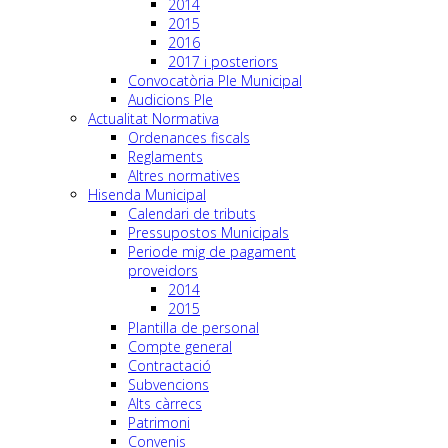
2014
2015
2016
2017 i posteriors
Convocatòria Ple Municipal
Audicions Ple
Actualitat Normativa
Ordenances fiscals
Reglaments
Altres normatives
Hisenda Municipal
Calendari de tributs
Pressupostos Municipals
Periode mig de pagament
proveidors
2014
2015
Plantilla de personal
Compte general
Contractació
Subvencions
Alts càrrecs
Patrimoni
Convenis