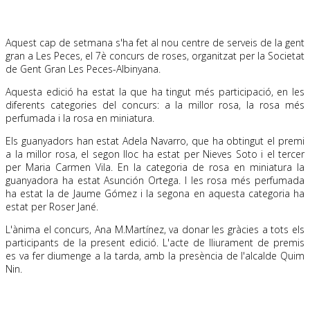
Aquest cap de setmana s'ha fet al nou centre de serveis de la gent
gran a Les Peces, el 7è concurs de roses, organitzat per la Societat
de Gent Gran Les Peces-Albinyana.
Aquesta edició ha estat la que ha tingut més participació, en les
diferents categories del concurs: a la millor rosa, la rosa més
perfumada i la rosa en miniatura.
Els guanyadors han estat Adela Navarro, que ha obtingut el premi
a la millor rosa, el segon lloc ha estat per
Nieves
Soto
i el tercer
per Maria
Carmen
Vila. En la categoria de rosa en miniatura la
guanyadora ha estat Asunción Ortega. I les rosa més perfumada
ha estat la de Jaume Gómez i la segona en aquesta categoria ha
estat per Roser
Jané
.
L'ànima el concurs,
Ana
M
.Martínez
, va donar les gràcies a tots els
participants de la present edició. L'acte de lliurament de premis
es va fer diumenge a la tarda, amb la presència de l'alcalde Quim
Nin.