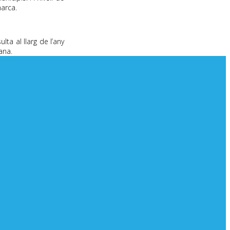
marca
.
ta al llarg de l’any
ana.