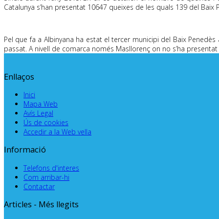
Catalunya s’han presentat 10647 queixes de les quals 139 del Baix 
.
Pel que fa a Albinyana ha estat el tercer municipi del Baix Penedès
passat. A nivell de comarca només Masllorenç on no s’ha presentat 
Enllaços
Inici
Mapa Web
Avís Legal
Ús de cookies
Accedir a la Web vella
Informació
Telefons d'interes
Com arribar-hi
Contactar
Articles - Més llegits