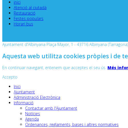
inici
Atenció al ciutadà
Restauració
Festes populars
Horari bus
Ajuntament d'Albinyana Plaça Mayor, 1 - 43716 Albinyana (Tarragona) 
Aquesta web utilitza cookies pròpies i de te
En continuar navegant, entenem que acceptes el seu ús.
Més info
Accepto
Inici
Ajuntament
Administració Electrònica
Informació
Contactar amb l'Ajuntament
Notícies
Agenda
Ordenances, reglaments, bases i altres normatives