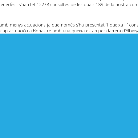
Penedès i s’han fet 12278 consultes de les quals 189 de la nostra co
 amb menys actuacions ja que només s’ha presentat 1 queixa i 1consul
cap actuació i a Bonastre amb una queixa estan per darrera d’Albiny