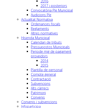
2016
2017 i posteriors
Convocatòria Ple Municipal
Audicions Ple
Actualitat Normativa
Ordenances fiscals
Reglaments
Altres normatives
Hisenda Municipal
Calendari de tributs
Pressupostos Municipals
Periode mig de pagament
proveidors
2014
2015
Plantilla de personal
Compte general
Contractació
Subvencions
Alts càrrecs
Patrimoni
Convenis
Convenis i subvencions
Infoparticipa