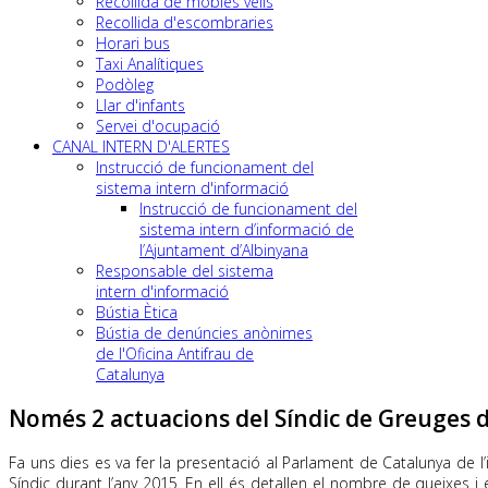
Recollida de mobles vells
Recollida d'escombraries
Horari bus
Taxi Analítiques
Podòleg
Llar d'infants
Servei d'ocupació
CANAL INTERN D'ALERTES
Instrucció de funcionament del
sistema intern d'informació
Instrucció de funcionament del
sistema intern d’informació de
l’Ajuntament d’Albinyana
Responsable del sistema
intern d'informació
Bústia Ètica
Bústia de denúncies anònimes
de l'Oficina Antifrau de
Catalunya
Només 2 actuacions del Síndic de Greuges d
Fa uns dies es va fer la presentació al Parlament de Catalunya de 
Síndic durant l’any 2015. En ell és detallen el nombre de queixes 