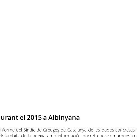
urant el 2015 a Albinyana
l’informe del Síndic de Greuges de Catalunya de les dades concretes 
i els àmbits de la queixa amb informació concreta per comarques i mu