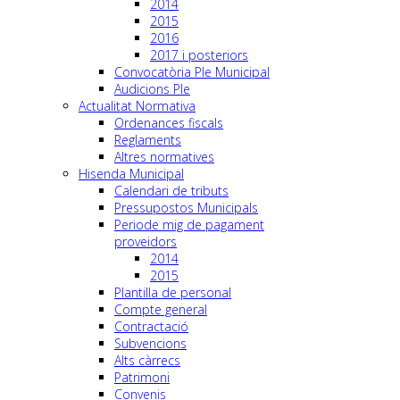
2014
2015
2016
2017 i posteriors
Convocatòria Ple Municipal
Audicions Ple
Actualitat Normativa
Ordenances fiscals
Reglaments
Altres normatives
Hisenda Municipal
Calendari de tributs
Pressupostos Municipals
Periode mig de pagament
proveidors
2014
2015
Plantilla de personal
Compte general
Contractació
Subvencions
Alts càrrecs
Patrimoni
Convenis