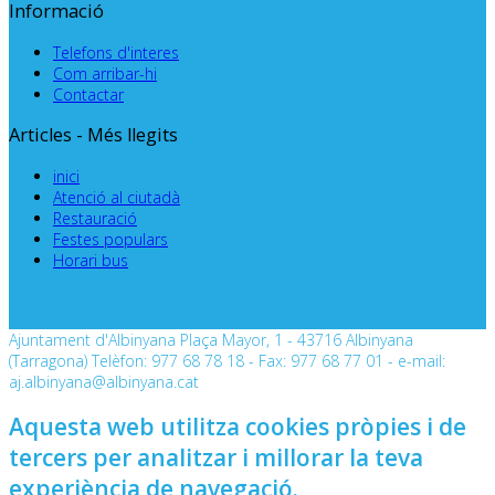
Informació
Telefons d'interes
Com arribar-hi
Contactar
Articles - Més llegits
inici
Atenció al ciutadà
Restauració
Festes populars
Horari bus
Ajuntament d'Albinyana Plaça Mayor, 1 - 43716 Albinyana
(Tarragona) Telèfon: 977 68 78 18 - Fax: 977 68 77 01 - e-mail:
aj.albinyana@albinyana.cat
Aquesta web utilitza cookies pròpies i de
tercers per analitzar i millorar la teva
experiència de navegació.