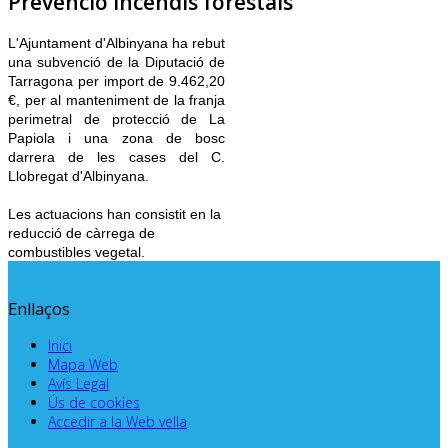
Prevenció Incendis forestals
L'Ajuntament d'Albinyana ha rebut
una subvenció de la Diputació de
Tarragona per import de 9.462,20
€, per al manteniment de la franja
perimetral de protecció de La
Papiola i una zona de bosc
darrera de les cases del C.
Llobregat d'Albinyana.
.
Les actuacions han consistit en la
reducció de càrrega de
combustibles vegetal.
Enllaços
Inici
Mapa Web
Avís Legal
Ús de cookies
Accedir a la Web vella