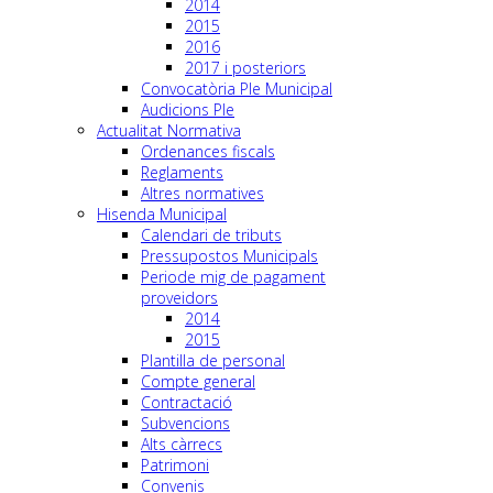
2014
2015
2016
2017 i posteriors
Convocatòria Ple Municipal
Audicions Ple
Actualitat Normativa
Ordenances fiscals
Reglaments
Altres normatives
Hisenda Municipal
Calendari de tributs
Pressupostos Municipals
Periode mig de pagament
proveidors
2014
2015
Plantilla de personal
Compte general
Contractació
Subvencions
Alts càrrecs
Patrimoni
Convenis