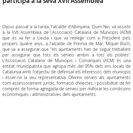
participa a la seva XVII Assemblea
.
Dijous passat a la tarda, l'alcalde d'Albinyana, Quim Nin, va assistir
a la XVII Assemblea de l.Associació Catalana de Municipis (ACM)
que es va fer a Lleida i que va reelegir com a President pels
propers quatre anys, a l'alcalde de Premià de Mar, Miquel Buch,
que va a assegurar que “els ajuntaments han de seguir treballant
per assegurar que tots els serveis arribin a tots els pobles”.
L'Associació Catalana de Municipis i Comarques (ACM) és una
entitat municipalista que agrupa més del 95% dels ens locals de
Catalunya amb l’objectiu de defensar els interessos dels municipis
i ésser-ne la veu representativa. Ofereix serveis als ajuntaments
com assessorament jurídic, formació d'electes, i possibilitat de fer
compres de forma agregada de serveis per millorar les condicions
econòmiques i administratives dels ajuntaments.
.
.