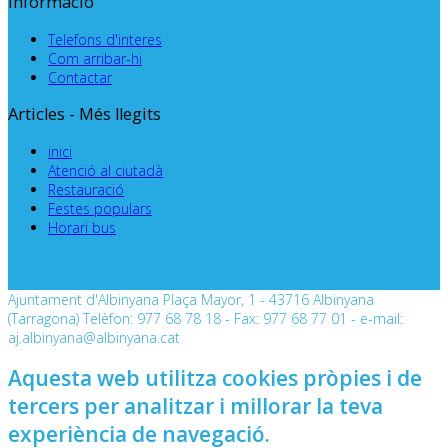
Informació
Telefons d'interes
Com arribar-hi
Contactar
Articles - Més llegits
inici
Atenció al ciutadà
Restauració
Festes populars
Horari bus
Ajuntament d'Albinyana Plaça Mayor, 1 - 43716 Albinyana
(Tarragona) Telèfon: 977 68 78 18 - Fax: 977 68 77 01 - e-mail:
aj.albinyana@albinyana.cat
Aquesta web utilitza cookies pròpies i de
tercers per analitzar i millorar la teva
experiència de navegació.