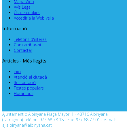
Mapa Web
Avís Legal
Ús de cookies
Accedir a la Web vella
Informació
Telefons d'interes
Com arribar-hi
Contactar
Articles - Més llegits
inici
Atenció al ciutadà
Restauració
Festes populars
Horari bus
Ajuntament d'Albinyana Plaça Mayor, 1 - 43716 Albinyana
(Tarragona) Telèfon: 977 68 78 18 - Fax: 977 68 77 01 - e-mail:
aj.albinyana@albinyana.cat