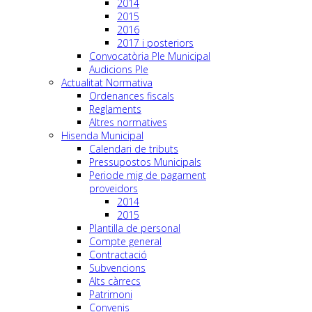
2014
2015
2016
2017 i posteriors
Convocatòria Ple Municipal
Audicions Ple
Actualitat Normativa
Ordenances fiscals
Reglaments
Altres normatives
Hisenda Municipal
Calendari de tributs
Pressupostos Municipals
Periode mig de pagament
proveidors
2014
2015
Plantilla de personal
Compte general
Contractació
Subvencions
Alts càrrecs
Patrimoni
Convenis