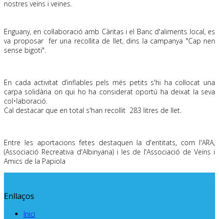
nostres veïns i veïnes.
Enguany, en col·laboració amb Càritas i el Banc d'aliments local, es
va proposar fer una recollita de llet, dins la campanya "Cap nen
sense bigoti".
.
En cada activitat d’inflables pels més petits s'hi ha col·locat una
carpa solidària on qui ho ha considerat oportú ha deixat la seva
col•laboració.
Cal destacar que en total s'han recollit 283 litres de llet.
.
Entre les aportacions fetes destaquen la d'entitats, com l'ARA,
(Associació Recreativa d'Albinyana) i les de l'Associació de Veïns i
Amics de la Papiola
Enllaços
Inici