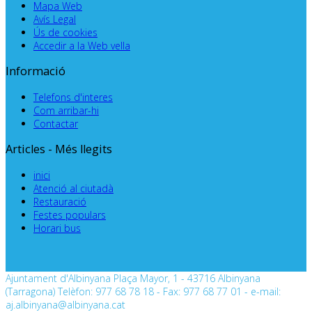
Mapa Web
Avís Legal
Ús de cookies
Accedir a la Web vella
Informació
Telefons d'interes
Com arribar-hi
Contactar
Articles - Més llegits
inici
Atenció al ciutadà
Restauració
Festes populars
Horari bus
Ajuntament d'Albinyana Plaça Mayor, 1 - 43716 Albinyana
(Tarragona) Telèfon: 977 68 78 18 - Fax: 977 68 77 01 - e-mail:
aj.albinyana@albinyana.cat