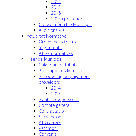
2014
2015
2016
2017 i posteriors
Convocatòria Ple Municipal
Audicions Ple
Actualitat Normativa
Ordenances fiscals
Reglaments
Altres normatives
Hisenda Municipal
Calendari de tributs
Pressupostos Municipals
Periode mig de pagament
proveidors
2014
2015
Plantilla de personal
Compte general
Contractació
Subvencions
Alts càrrecs
Patrimoni
Convenis