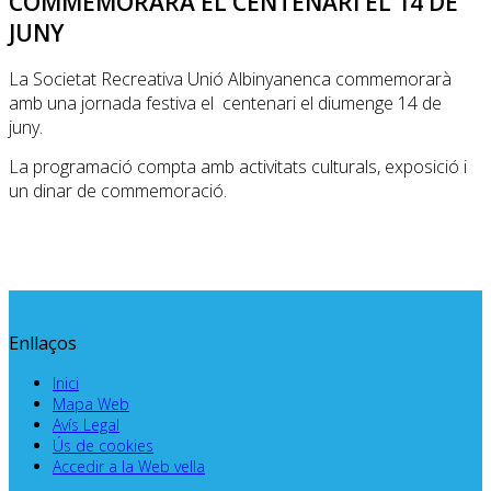
COMMEMORARÀ EL CENTENARI EL 14 DE
JUNY
La Societat Recreativa Unió Albinyanenca commemorarà
amb una jornada festiva el centenari el diumenge 14 de
juny.
La programació compta amb activitats culturals, exposició i
un dinar de commemoració.
Enllaços
Inici
Mapa Web
Avís Legal
Ús de cookies
Accedir a la Web vella