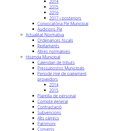
2014
2015
2016
2017 i posteriors
Convocatòria Ple Municipal
Audicions Ple
Actualitat Normativa
Ordenances fiscals
Reglaments
Altres normatives
Hisenda Municipal
Calendari de tributs
Pressupostos Municipals
Periode mig de pagament
proveidors
2014
2015
Plantilla de personal
Compte general
Contractació
Subvencions
Alts càrrecs
Patrimoni
Convenis