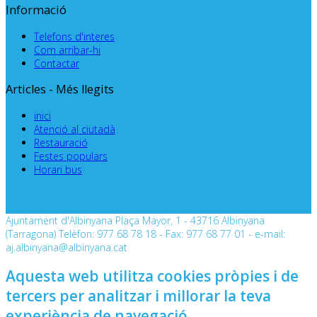
Informació
Telefons d'interes
Com arribar-hi
Contactar
Articles - Més llegits
inici
Atenció al ciutadà
Restauració
Festes populars
Horari bus
Ajuntament d'Albinyana Plaça Mayor, 1 - 43716 Albinyana
(Tarragona) Telèfon: 977 68 78 18 - Fax: 977 68 77 01 - e-mail:
aj.albinyana@albinyana.cat
Aquesta web utilitza cookies pròpies i de
tercers per analitzar i millorar la teva
experiència de navegació.