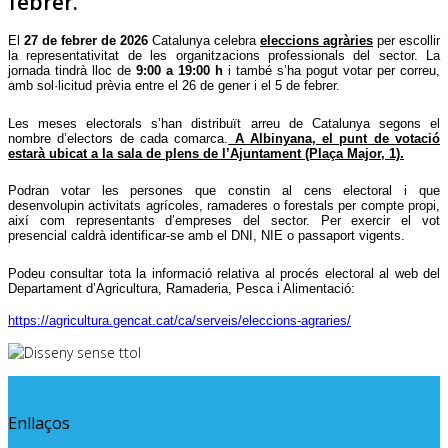
febrer.
El
27 de febrer de 2026
Catalunya celebra
eleccions agràries
per escollir
la representativitat de les organitzacions professionals del sector. La
jornada tindrà lloc de
9:00 a 19:00
h
i també s’ha pogut votar per correu,
amb sol·licitud prèvia entre el 26 de gener i el 5 de febrer.
Les meses electorals s’han distribuït arreu de Catalunya segons el
nombre d’electors de cada comarca.
A Albinyana, el punt de votació
estarà ubicat a la
s
ala de
p
lens de l’Ajuntament (Plaça Major, 1).
Podran votar les persones que constin
al cens electoral i que
desenvolupin activitats agrícoles, ramaderes o forestals
per compte propi,
així com representants
d’empreses del sector.
Per exercir el vot
presencial caldrà identificar-se amb el DNI, NIE o passaport vigents.
Podeu consultar tota la informació relativa al procés electoral al web del
Departament d’Agricultura, Ramaderia, Pesca i Alimentació:
https://agricultura.gencat.cat/ca/serveis/eleccions-agraries/
Enllaços