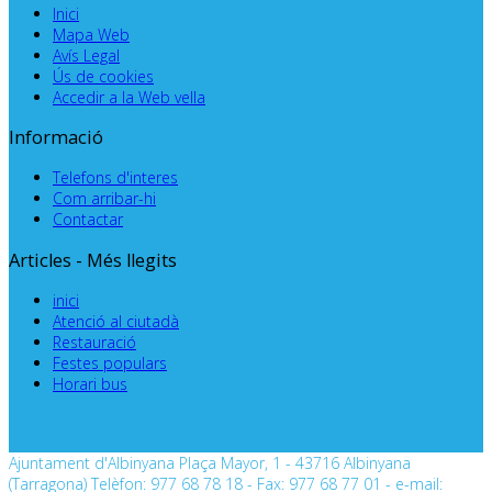
Inici
Mapa Web
Avís Legal
Ús de cookies
Accedir a la Web vella
Informació
Telefons d'interes
Com arribar-hi
Contactar
Articles - Més llegits
inici
Atenció al ciutadà
Restauració
Festes populars
Horari bus
Ajuntament d'Albinyana Plaça Mayor, 1 - 43716 Albinyana
(Tarragona) Telèfon: 977 68 78 18 - Fax: 977 68 77 01 - e-mail: