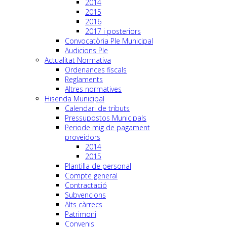
2014
2015
2016
2017 i posteriors
Convocatòria Ple Municipal
Audicions Ple
Actualitat Normativa
Ordenances fiscals
Reglaments
Altres normatives
Hisenda Municipal
Calendari de tributs
Pressupostos Municipals
Periode mig de pagament
proveidors
2014
2015
Plantilla de personal
Compte general
Contractació
Subvencions
Alts càrrecs
Patrimoni
Convenis