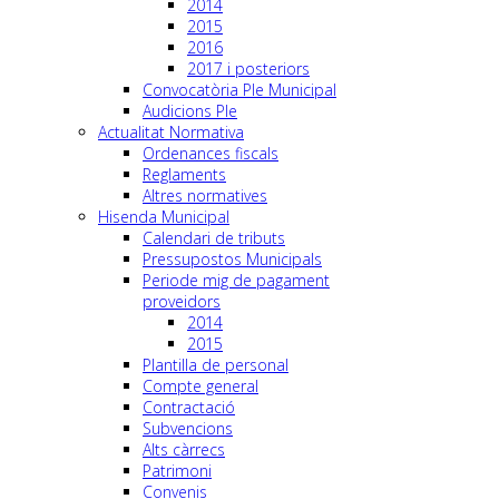
2014
2015
2016
2017 i posteriors
Convocatòria Ple Municipal
Audicions Ple
Actualitat Normativa
Ordenances fiscals
Reglaments
Altres normatives
Hisenda Municipal
Calendari de tributs
Pressupostos Municipals
Periode mig de pagament
proveidors
2014
2015
Plantilla de personal
Compte general
Contractació
Subvencions
Alts càrrecs
Patrimoni
Convenis