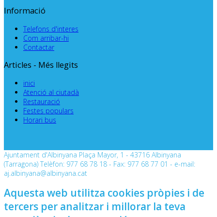
Informació
Telefons d'interes
Com arribar-hi
Contactar
Articles - Més llegits
inici
Atenció al ciutadà
Restauració
Festes populars
Horari bus
Ajuntament d'Albinyana Plaça Mayor, 1 - 43716 Albinyana
(Tarragona) Telèfon: 977 68 78 18 - Fax: 977 68 77 01 - e-mail:
aj.albinyana@albinyana.cat
Aquesta web utilitza cookies pròpies i de
tercers per analitzar i millorar la teva