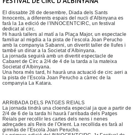
FESTIVAL DE CIRC D'ALBINYANA
El dissabte 28 de desembre, Diada dels Sants
Innocents, a diferents espais del nucli d'Albinyana es
farà la 1a edició de l
'INNOCENTCIRC
, un festival
dedicat al circ.
Hi haurà tallers al matí a la Plaça Major, un espectacle
familiar al migdia a la pista de l'escola Joan Perucho
amb la companyia Sabanni, un divertit taller de llufes i
també un dinar a la Societat d'Albinyana.
La jornada seguirà amb un divertit espectacle de
Cabaret de Circ a 2/4 de 4 de la tarda a la mateixa
Societat d'Albinyana.
Una hora més tard, hi haurà una actuació de circ aeri a
la pista de l'Escola Joan Perucho a càrrec de la
companyia La Katara.
ARRIBADA DELS PATGES REIALS
La jornada tindrà una cloenda especial ja que a partir de
2/4 de 6 de la tarda hi haurà l'arribada dels Patges
Reials per recollir les cartes dels nens i nenes
adreçades als Reis de l'Orient. La recollida es farà al
gimnàs de l'Escola Joan Perucho.