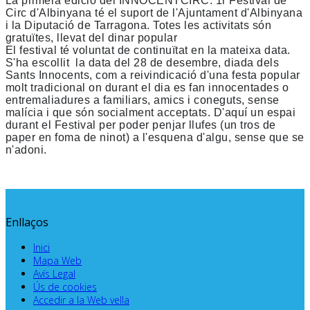
La primera edició del INNOCENTCIRC. 1r Festival de
Circ d'Albinyana té el suport de l'Ajuntament d'Albinyana
i la Diputació de Tarragona. Totes les activitats són
gratuïtes, llevat del dinar popular
El festival té voluntat de continuïtat en la mateixa data.
S'ha escollit la data del 28 de desembre, diada dels
Sants Innocents, com a reivindicació d'una festa popular
molt tradicional on durant el dia es fan innocentades o
entremaliadures a familiars, amics i coneguts, sense
malícia i que són socialment acceptats. D'aquí un espai
durant el Festival per poder penjar llufes (un tros de
paper en foma de ninot) a l'esquena d'algu, sense que se
n'adoni.
Enllaços
Inici
Mapa Web
Avís Legal
Ús de cookies
Accedir a la Web vella