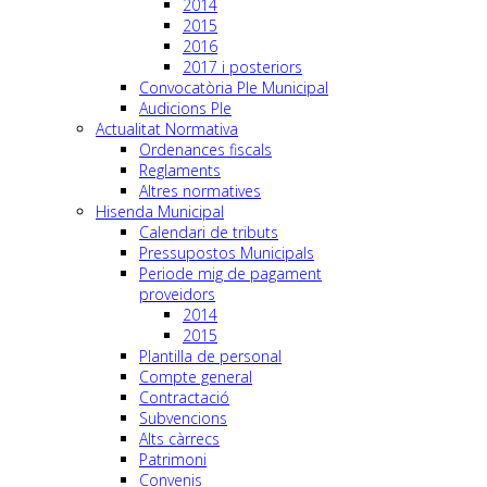
2014
2015
2016
2017 i posteriors
Convocatòria Ple Municipal
Audicions Ple
Actualitat Normativa
Ordenances fiscals
Reglaments
Altres normatives
Hisenda Municipal
Calendari de tributs
Pressupostos Municipals
Periode mig de pagament
proveidors
2014
2015
Plantilla de personal
Compte general
Contractació
Subvencions
Alts càrrecs
Patrimoni
Convenis