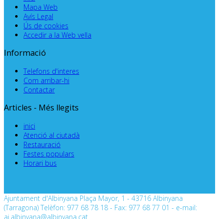
Mapa Web
Avís Legal
Ús de cookies
Accedir a la Web vella
Informació
Telefons d'interes
Com arribar-hi
Contactar
Articles - Més llegits
inici
Atenció al ciutadà
Restauració
Festes populars
Horari bus
Ajuntament d'Albinyana Plaça Mayor, 1 - 43716 Albinyana
(Tarragona) Telèfon: 977 68 78 18 - Fax: 977 68 77 01 - e-mail:
aj.albinyana@albinyana.cat