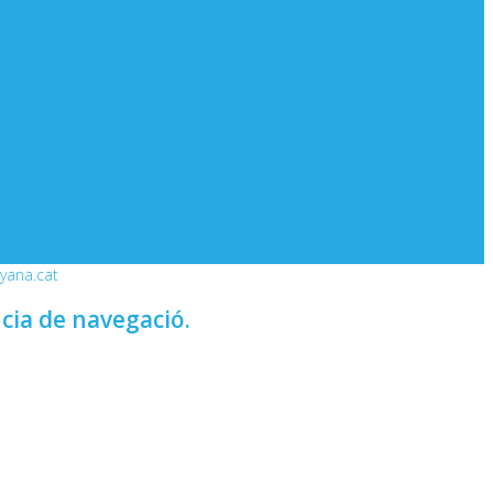
nyana.cat
ncia de navegació.