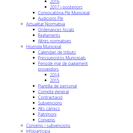
2016
2017 i posteriors
Convocatòria Ple Municipal
Audicions Ple
Actualitat Normativa
Ordenances fiscals
Reglaments
Altres normatives
Hisenda Municipal
Calendari de tributs
Pressupostos Municipals
Periode mig de pagament
proveidors
2014
2015
Plantilla de personal
Compte general
Contractació
Subvencions
Alts càrrecs
Patrimoni
Convenis
Convenis i subvencions
Infoparticipa