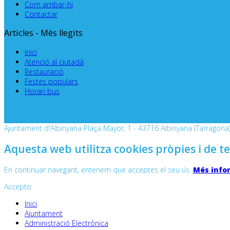
Com arribar-hi
Contactar
Articles - Més llegits
inici
Atenció al ciutadà
Restauració
Festes populars
Horari bus
Ajuntament d'Albinyana Plaça Mayor, 1 - 43716 Albinyana (Tarragona) 
Aquesta web utilitza cookies pròpies i de te
En continuar navegant, entenem que acceptes el seu ús.
Més info
Accepto
Inici
Ajuntament
Administració Electrònica