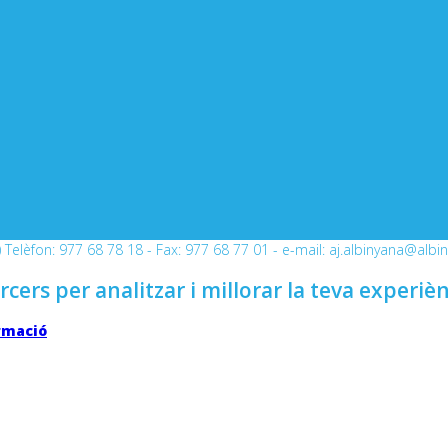
Telèfon: 977 68 78 18 - Fax: 977 68 77 01 - e-mail: aj.albinyana@albi
rcers per analitzar i millorar la teva experiè
rmació