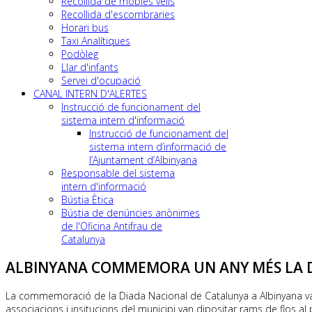
Recollida de mobles vells
Recollida d'escombraries
Horari bus
Taxi Analítiques
Podòleg
Llar d'infants
Servei d'ocupació
CANAL INTERN D'ALERTES
Instrucció de funcionament del
sistema intern d'informació
Instrucció de funcionament del
sistema intern d’informació de
l’Ajuntament d’Albinyana
Responsable del sistema
intern d'informació
Bústia Ètica
Bústia de denúncies anònimes
de l'Oficina Antifrau de
Catalunya
ALBINYANA COMMEMORA UN ANY MÉS LA 
La commemoració de la Diada Nacional de Catalunya a Albinyana va ten
associacions i insitucions del municipi van dipositar rams de flos al