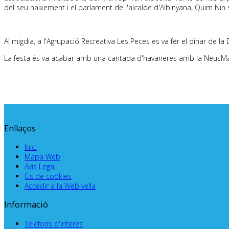
del seu naixement i el parlament de l'alcalde d'Albinyana, Quim Nin s
Al migdia, a l'Agrupació Recreativa Les Peces es va fer el dinar de la 
La festa és va acabar amb una cantada d'havaneres amb la NeusMar i
Enllaços
Inici
Mapa Web
Avís Legal
Ús de cookies
Accedir a la Web vella
Informació
Telefons d'interes