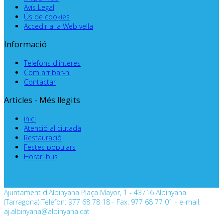
Avís Legal
Ús de cookies
Accedir a la Web vella
Informació
Telefons d'interes
Com arribar-hi
Contactar
Articles - Més llegits
inici
Atenció al ciutadà
Restauració
Festes populars
Horari bus
Ajuntament d'Albinyana Plaça Mayor, 1 - 43716 Albinyana
(Tarragona) Telèfon: 977 68 78 18 - Fax: 977 68 77 01 - e-mail:
aj.albinyana@albinyana.cat