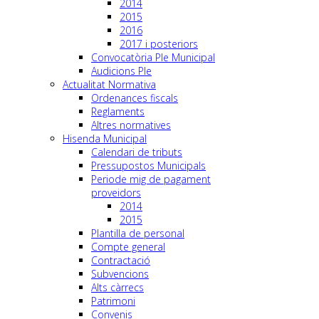
2014
2015
2016
2017 i posteriors
Convocatòria Ple Municipal
Audicions Ple
Actualitat Normativa
Ordenances fiscals
Reglaments
Altres normatives
Hisenda Municipal
Calendari de tributs
Pressupostos Municipals
Periode mig de pagament
proveidors
2014
2015
Plantilla de personal
Compte general
Contractació
Subvencions
Alts càrrecs
Patrimoni
Convenis