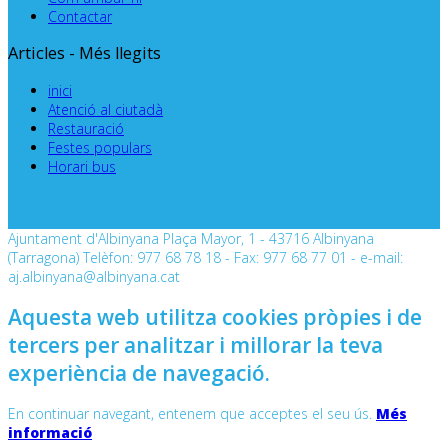
Contactar
Articles - Més llegits
inici
Atenció al ciutadà
Restauració
Festes populars
Horari bus
Ajuntament d'Albinyana Plaça Mayor, 1 - 43716 Albinyana
(Tarragona) Telèfon: 977 68 78 18 - Fax: 977 68 77 01 - e-mail:
aj.albinyana@albinyana.cat
Aquesta web utilitza cookies pròpies i de
tercers per analitzar i millorar la teva
experiència de navegació.
En continuar navegant, entenem que acceptes el seu ús.
Més
informació