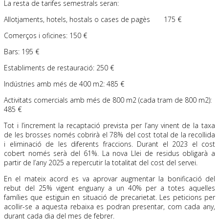
La resta de tarifes semestrals seran:
Allotjaments, hotels, hostals o cases de pagès 175 €
Comerços i oficines: 150 €
Bars: 195 €
Establiments de restauració: 250 €
Indústries amb més de 400 m2: 485 €
Activitats comercials amb més de 800 m2 (cada tram de 800 m2):
485 €
Tot i l’increment la recaptació prevista per l’any vinent de la taxa
de les brosses només cobrirà el 78% del cost total de la recollida
i eliminació de les diferents fraccions. Durant el 2023 el cost
cobert només serà del 61%. La nova Llei de residus obligarà a
partir de l’any 2025 a repercutir la totalitat del cost del servei.
En el mateix acord es va aprovar augmentar la bonificació del
rebut del 25% vigent enguany a un 40% per a totes aquelles
famílies que estiguin en situació de precarietat. Les peticions per
acollir-se a aquesta rebaixa es podran presentar, com cada any,
durant cada dia del mes de febrer.