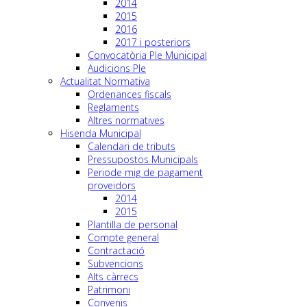
2014
2015
2016
2017 i posteriors
Convocatòria Ple Municipal
Audicions Ple
Actualitat Normativa
Ordenances fiscals
Reglaments
Altres normatives
Hisenda Municipal
Calendari de tributs
Pressupostos Municipals
Periode mig de pagament
proveidors
2014
2015
Plantilla de personal
Compte general
Contractació
Subvencions
Alts càrrecs
Patrimoni
Convenis