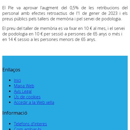
El Ple va aprovar l’augment del 0,5% de les retribucions del
personal amb efectes retroactius de l’1 de gener de 2023 i els
preus públics pels tallers de memòria i pel servei de podologia.
El preu del taller de memòria es va fixar en 10 € al mes, i el servei
de podologia en 10 € per sessió a persones de 65 anys o més i
en 14 € sessio a les persones menors de 65 anys.
Enllaços
Inici
Mapa Web
Avís Legal
Ús de cookies
Accedir a la Web vella
Informació
Telefons d'interes
Com arribar-hi