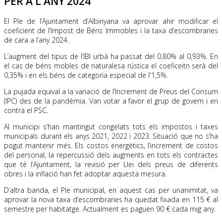
PER A L'ANY 2024
El Ple de l’Ajuntament d’Albinyana va aprovar ahir modificar el
coeficient de l’Impost de Béns Immobles i la taxa d’escombraries
de cara a l’any 2024.
L’augment del tipus de l’IBI urbà ha passat del 0,80% al 0,93%. En
el cas de béns mobles de naturalesa rústica el coeficeitn serà del
0,35% i en els béns de categoria especial de l'1,5%.
La pujada equival a la variació de l’Increment de Preus del Consum
(IPC) des de la pandèmia. Van votar a favor el grup de govern i en
contra el PSC.
Al municipi s’han mantingut congelats tots els impostos i taxes
municipals durant els anys 2021, 2022 i 2023. Situació que no s’ha
pogut mantenir més. Els costos energètics, l’increment de costos
del personal, la repercussió dels augments en tots els contractes
que té l’Ajuntament, la revisió per Llei dels preus de diferents
obres i la inflació han fet adoptar aquesta mesura.
D’altra banda, el Ple municipal, en aquest cas per unanimitat, va
aprovar la nova taxa d’escombraries ha quedat fixada en 115 € al
semestre per habitatge. Actualment es paguen 90 € cada mig any.